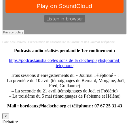
Halle des Douves
·
Présentation de l’association la Cloche et des Journal Téléphoné
Podcasts audio réalisés pendant le 1er confinement :
https://podcast.ausha.co/les-sons-de-la-cloche/playlist/journal-
telephone
Trois sessions d’enregistrements du « Journal Téléphoné » :
– La première du 10 avril (témoignages de Bernard, Morgane, Joël,
Fred, Guillaume)
– La seconde du 21 avril (témoignages de Joël et Frédéric)
– La troisième du 5 mai (témoignages de Fabienne et Hélène)
Mail : bordeaux@lacloche.org et téléphone : 07 67 25 31 43
×
Débattre