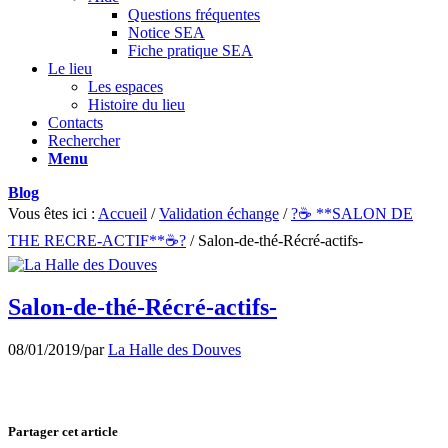
Questions fréquentes
Notice SEA
Fiche pratique SEA
Le lieu
Les espaces
Histoire du lieu
Contacts
Rechercher
Menu
Blog
Vous êtes ici :
Accueil
/
Validation échange
/
?☕ **SALON DE
THE RECRE-ACTIF**☕?
/
Salon-de-thé-Récré-actifs-
Salon-de-thé-Récré-actifs-
08/01/2019
/
par
La Halle des Douves
Partager cet article