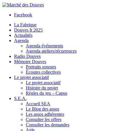
Facebook
La Fabrique
Douves It 2025
Actualités
Agenda
Agenda événements
Agenda ateliers/récurrences
Radio Douves
Mémoire Douves
Portraits sonores
Écoutes collectives
Le projet associatif
Le projet associatif
Histoire du projet
Règles du jeu – Capus
S.E.A.
Accueil SEA
Le Blog des assos
Les assos adhérentes
Consulter les offres
Consulter les demandes
Aide