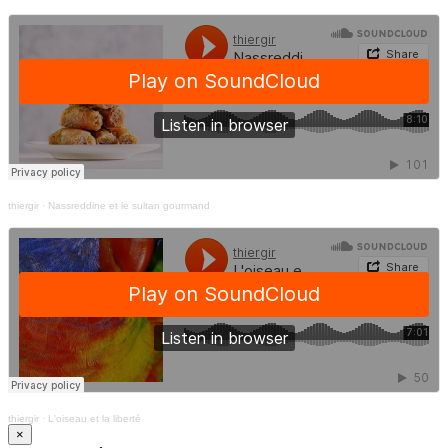
thiergir
·
Nassreddine et le sultan gourmand
thiergir
·
L'oiseau et la liberté
×