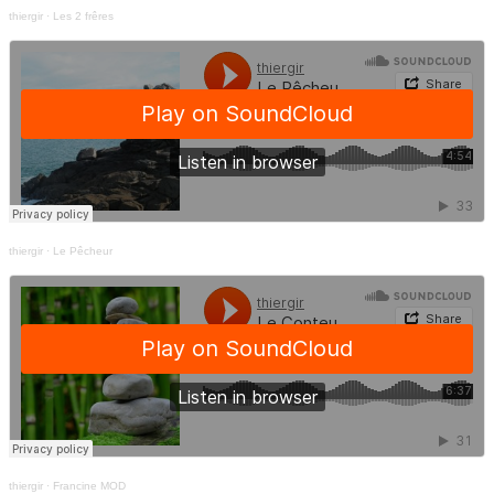
thiergir
·
Les 2 frêres
thiergir
·
Le Pêcheur
thiergir
·
Francine MOD