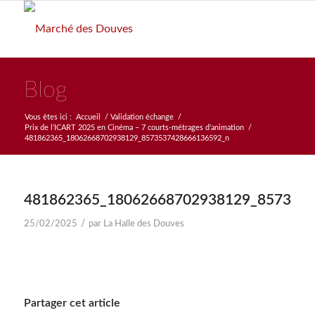
Blog
Vous êtes ici :
Accueil
/
Validation échange
/
Prix de l’ICART 2025 en Cinéma – 7 courts-métrages d’animation
/
481862365_18062668702938129_8573537428666136592_n
481862365_18062668702938129_857353
/
25/02/2025
par
La Halle des Douves
Partager cet article