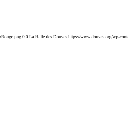
ebRouge.png
0
0
La Halle des Douves
https://www.douves.org/wp-con