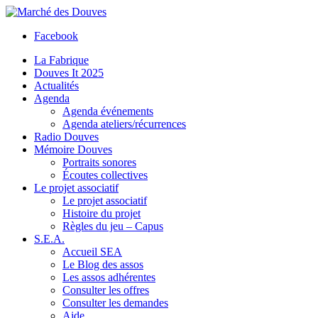
Facebook
La Fabrique
Douves It 2025
Actualités
Agenda
Agenda événements
Agenda ateliers/récurrences
Radio Douves
Mémoire Douves
Portraits sonores
Écoutes collectives
Le projet associatif
Le projet associatif
Histoire du projet
Règles du jeu – Capus
S.E.A.
Accueil SEA
Le Blog des assos
Les assos adhérentes
Consulter les offres
Consulter les demandes
Aide