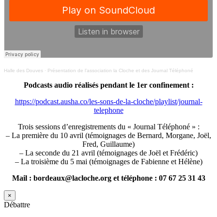
Halle des Douves
·
Présentation de l’association la Cloche et des Journal Téléphoné
Podcasts audio réalisés pendant le 1er confinement :
https://podcast.ausha.co/les-sons-de-la-cloche/playlist/journal-
telephone
Trois sessions d’enregistrements du « Journal Téléphoné » :
– La première du 10 avril (témoignages de Bernard, Morgane, Joël,
Fred, Guillaume)
– La seconde du 21 avril (témoignages de Joël et Frédéric)
– La troisième du 5 mai (témoignages de Fabienne et Hélène)
Mail : bordeaux@lacloche.org et téléphone : 07 67 25 31 43
×
Débattre