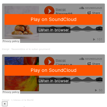
thiergir
·
Nassreddine et le sultan gourmand
thiergir
·
L'oiseau et la liberté
×