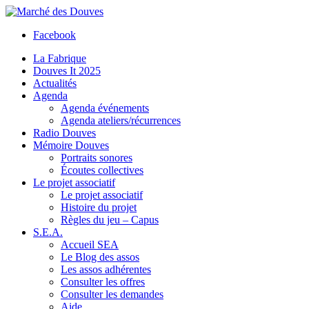
Facebook
La Fabrique
Douves It 2025
Actualités
Agenda
Agenda événements
Agenda ateliers/récurrences
Radio Douves
Mémoire Douves
Portraits sonores
Écoutes collectives
Le projet associatif
Le projet associatif
Histoire du projet
Règles du jeu – Capus
S.E.A.
Accueil SEA
Le Blog des assos
Les assos adhérentes
Consulter les offres
Consulter les demandes
Aide