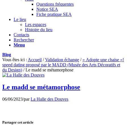
Questions fréquentes
Notice SEA
Fiche pratique SEA
Le lieu
Les espaces
Histoire du lieu
Contacts
Rechercher
Menu
Blog
Vous êtes ici :
Accueil
/
Validation échange
/
« Adopte une chaise »!
speed dating proposé par le MADD (Musée des Arts Décoratifs et
du Design)
/
Le madd se métamorphose
Le madd se métamorphose
06/06/2023
/
par
La Halle des Douves
Partager cet article