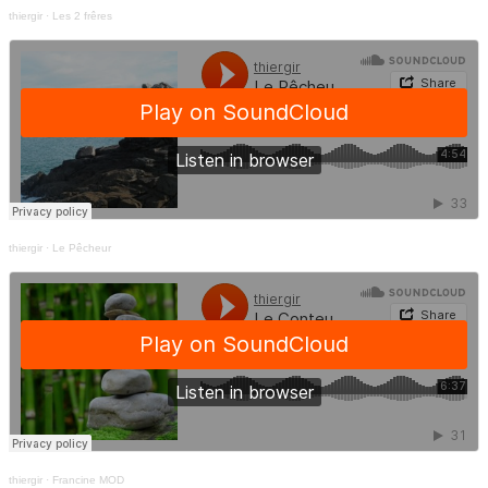
thiergir
·
Les 2 frêres
thiergir
·
Le Pêcheur
thiergir
·
Francine MOD