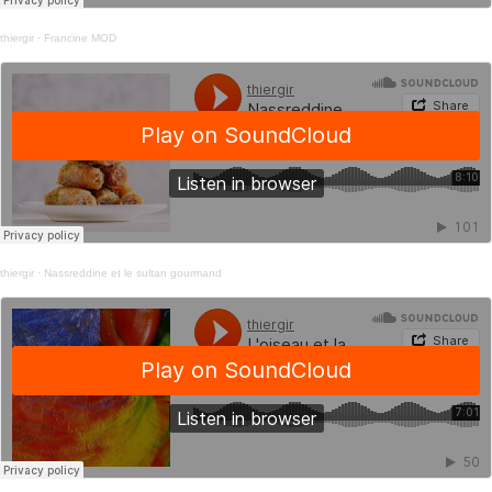
thiergir
·
Francine MOD
thiergir
·
Nassreddine et le sultan gourmand