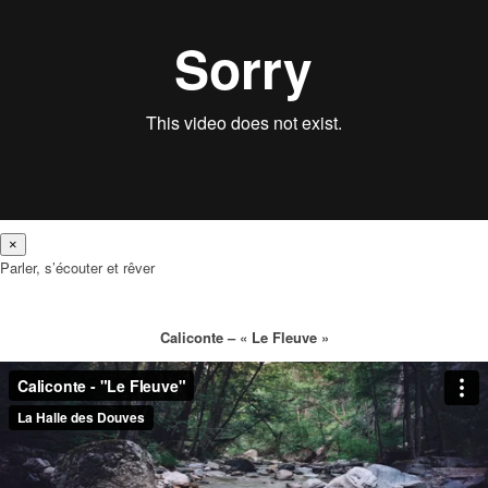
×
Parler, s’écouter et rêver
Caliconte – « Le Fleuve »