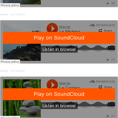
thiergir
·
Les 2 frêres
thiergir
·
Le Pêcheur