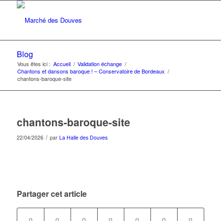
Blog
Vous êtes ici :
Accueil
/
Validation échange
/
Chantons et dansons baroque ! – Conservatoire de Bordeaux
/
chantons-baroque-site
chantons-baroque-site
/
22/04/2026
par
La Halle des Douves
Partager cet article