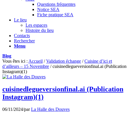
Questions fréquentes
Notice SEA
Fiche pratique SEA
Le lieu
Les espaces
Histoire du lieu
Contacts
Rechercher
Menu
Blog
Vous êtes ici :
Accueil
/
Validation échange
/
Cuisine d’ici et
d’ailleurs – 15 Novembre
/
cuisinedlegueversionfinal.ai (Publication
Instagram)(1)
cuisinedlegueversionfinal.ai (Publication
Instagram)(1)
06/11/2024
/
par
La Halle des Douves