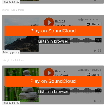
thiergir
·
Les 2 frêres
thiergir
·
Le Pêcheur