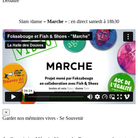
Débattre
Slam /danse «
Marche
» : en direct samedi à 18h30
×
Garder nos mémoires vives - Se Souvenir