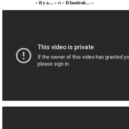
«
Il y a…
» et «
Il faudrait…
»