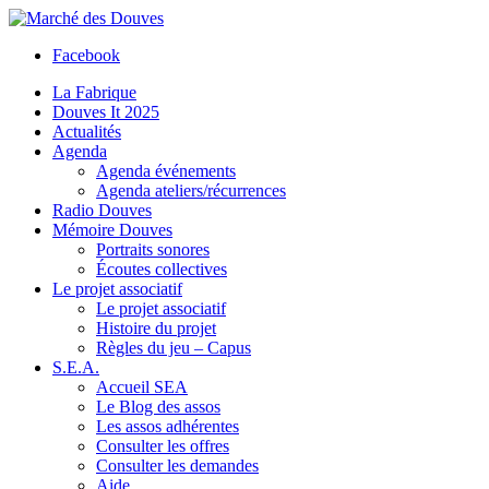
Facebook
La Fabrique
Douves It 2025
Actualités
Agenda
Agenda événements
Agenda ateliers/récurrences
Radio Douves
Mémoire Douves
Portraits sonores
Écoutes collectives
Le projet associatif
Le projet associatif
Histoire du projet
Règles du jeu – Capus
S.E.A.
Accueil SEA
Le Blog des assos
Les assos adhérentes
Consulter les offres
Consulter les demandes
Aide