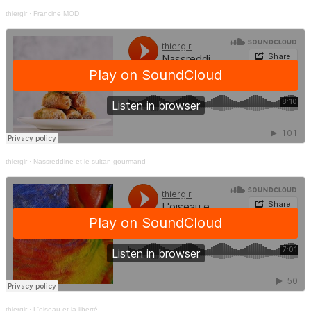
thiergir
·
Francine MOD
thiergir
·
Nassreddine et le sultan gourmand
thiergir
·
L'oiseau et la liberté