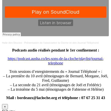
Halle des Douves
·
Présentation de l’association la Cloche et des Journal Téléphoné
Podcasts audio réalisés pendant le 1er confinement :
https://podcast.ausha.co/les-sons-de-la-cloche/playlist/journal-
telephone
Trois sessions d’enregistrements du « Journal Téléphoné » :
– La première du 10 avril (témoignages de Bernard, Morgane, Joël,
Fred, Guillaume)
– La seconde du 21 avril (témoignages de Joël et Frédéric)
– La troisième du 5 mai (témoignages de Fabienne et Hélène)
Mail : bordeaux@lacloche.org et téléphone : 07 67 25 31 43
×