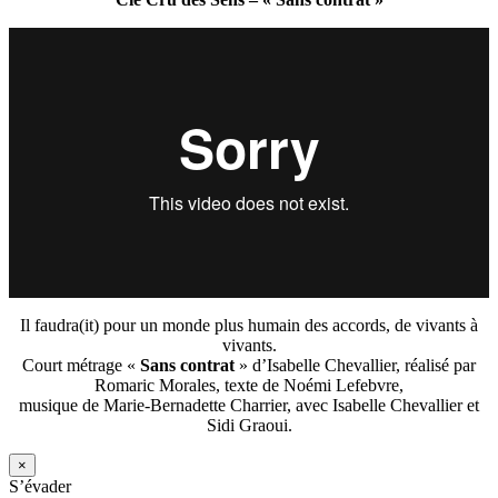
Il faudra(it) pour un monde plus humain des accords, de vivants à
vivants.
Court métrage «
Sans contrat
» d’Isabelle Chevallier, réalisé par
Romaric Morales, texte de Noémi Lefebvre,
musique de Marie-Bernadette Charrier, avec Isabelle Chevallier et
Sidi Graoui.
×
S’évader