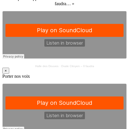
faudra… »
Halle des Douves
·
Ovale Citoyen – Il faudra
×
Porter nos voix