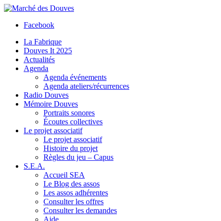
Facebook
La Fabrique
Douves It 2025
Actualités
Agenda
Agenda événements
Agenda ateliers/récurrences
Radio Douves
Mémoire Douves
Portraits sonores
Écoutes collectives
Le projet associatif
Le projet associatif
Histoire du projet
Règles du jeu – Capus
S.E.A.
Accueil SEA
Le Blog des assos
Les assos adhérentes
Consulter les offres
Consulter les demandes
Aide