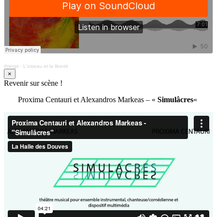
thiergir
·
L'oiseau et la liberté
×
Revenir sur scène !
Proxima Centauri et Alexandros Markeas – «
Simulâcres
«