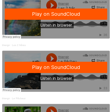
thiergir
·
Les 2 frêres
thiergir
·
Le Pêcheur