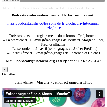
Halle des Douves
·
Présentation de l’association la Cloche et des Journal Téléphoné
Podcasts audio réalisés pendant le 1er confinement :
https://podcast.ausha.co/les-sons-de-la-cloche/playlist/journal-
telephone
Trois sessions d’enregistrements du « Journal Téléphoné » :
– La première du 10 avril (témoignages de Bernard, Morgane, Joël,
Fred, Guillaume)
– La seconde du 21 avril (témoignages de Joël et Frédéric)
– La troisième du 5 mai (témoignages de Fabienne et Hélène)
Mail : bordeaux@lacloche.org et téléphone : 07 67 25 31 43
×
Débattre
Slam /danse «
Marche
» : en direct samedi à 18h30