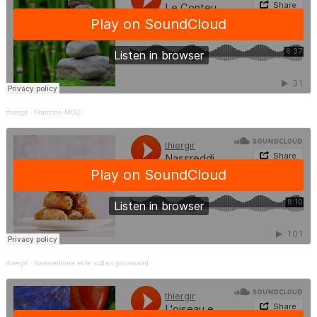
thiergir
·
Francine MOD
thiergir
·
Nassreddine et le sultan gourmand