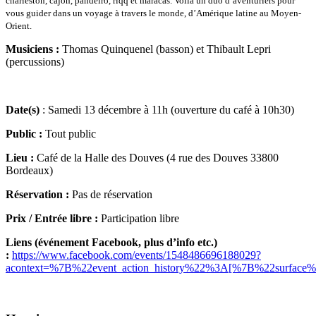
charleston, cajón, pandeiro, riqq et maracas.
Voilà un duo d’aventuriers pour
vous guider dans un voyage à travers le monde, d’Amérique latine au Moyen-
Orient.
Musiciens :
Thomas Quinquenel (basson) et Thibault Lepri
(percussions)
Date(s)
: Samedi 13 décembre à 11h (ouverture du café à 10h30)
Public :
Tout public
Lieu :
Café de la Halle des Douves (4 rue des Douves 33800
Bordeaux)
Réservation :
Pas de réservation
Prix / Entrée libre :
Participation libre
Liens (événement Facebook, plus d’info etc.)
:
https://www.facebook.com/events/1548486696188029?
acontext=%7B%22event_action_history%22%3A[%7B%22surf