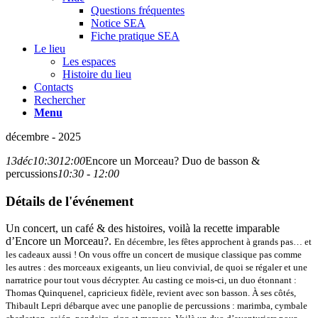
Questions fréquentes
Notice SEA
Fiche pratique SEA
Le lieu
Les espaces
Histoire du lieu
Contacts
Rechercher
Menu
décembre - 2025
13
déc
10:30
12:00
Encore un Morceau? Duo de basson &
percussions
10:30 - 12:00
Détails de l'événement
Un concert, un café & des histoires, voilà la recette imparable
d’Encore un Morceau?.
En décembre, les fêtes approchent à grands pas… et
les cadeaux aussi !
On vous offre un concert de musique classique pas comme
les autres : des morceaux exigeants, un lieu convivial, de quoi se régaler et une
narratrice pour tout vous décrypter.
Au casting ce mois-ci, un duo étonnant :
Thomas Quinquenel, capricieux fidèle, revient avec son basson. À ses côtés,
Thibault Lepri débarque avec une panoplie de percussions : marimba, cymbale