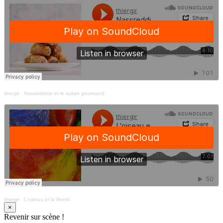
thiergir
·
Nassreddine et le sultan gourmand
thiergir
·
L'oiseau et la liberté
×
Revenir sur scène !