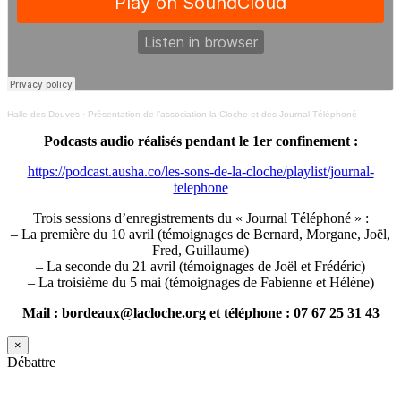
Halle des Douves
·
Présentation de l’association la Cloche et des Journal Téléphoné
Podcasts audio réalisés pendant le 1er confinement :
https://podcast.ausha.co/les-sons-de-la-cloche/playlist/journal-
telephone
Trois sessions d’enregistrements du « Journal Téléphoné » :
– La première du 10 avril (témoignages de Bernard, Morgane, Joël,
Fred, Guillaume)
– La seconde du 21 avril (témoignages de Joël et Frédéric)
– La troisième du 5 mai (témoignages de Fabienne et Hélène)
Mail : bordeaux@lacloche.org et téléphone : 07 67 25 31 43
×
Débattre