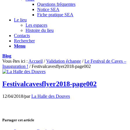
Questions fréquentes
Notice SEA
Fiche pratique SEA
Le lieu
Les espaces
Histoire du lieu
Contacts
Rechercher
Menu
Blog
Vous êtes ici :
Accueil
/
Validation échange
/
Le Festival de Caves –
Inauguration !
/
Festivalcavesflyer2018-page002
Festivalcavesflyer2018-page002
12/04/2018
/
par
La Halle des Douves
Partager cet article