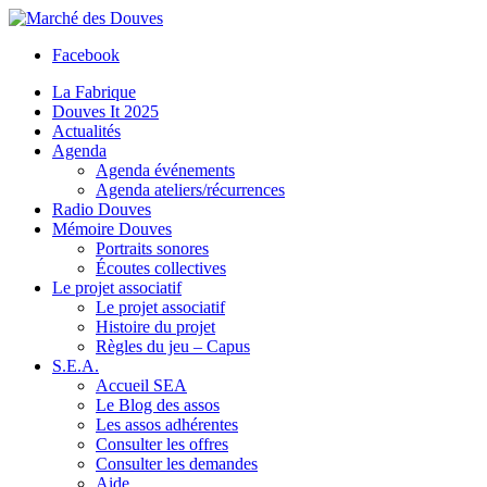
Facebook
La Fabrique
Douves It 2025
Actualités
Agenda
Agenda événements
Agenda ateliers/récurrences
Radio Douves
Mémoire Douves
Portraits sonores
Écoutes collectives
Le projet associatif
Le projet associatif
Histoire du projet
Règles du jeu – Capus
S.E.A.
Accueil SEA
Le Blog des assos
Les assos adhérentes
Consulter les offres
Consulter les demandes
Aide