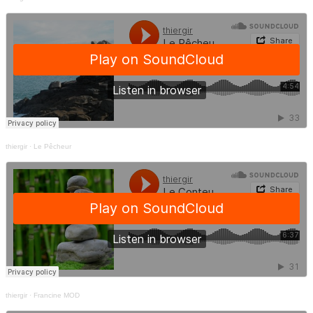
thiergir
·
Le Pêcheur
thiergir
·
Francine MOD