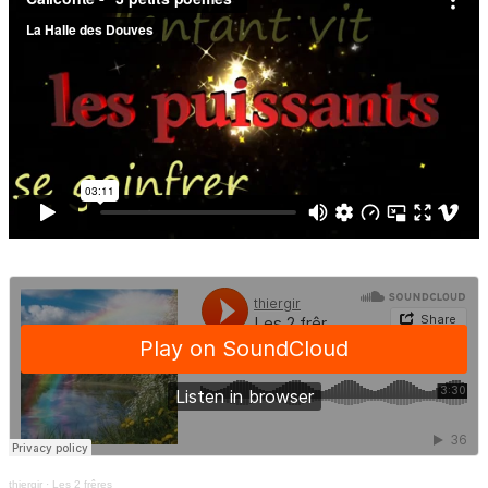
thiergir
·
Les 2 frêres