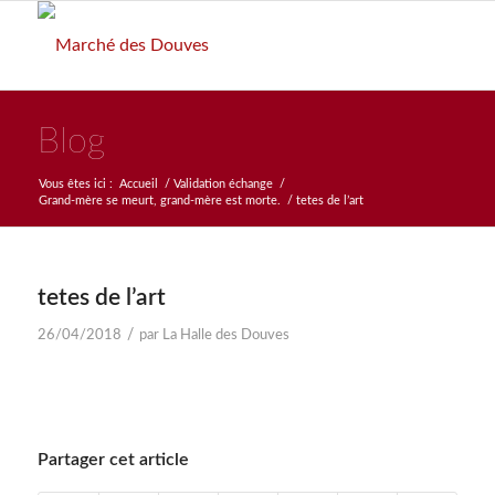
Blog
Vous êtes ici :
Accueil
/
Validation échange
/
Grand-mère se meurt, grand-mère est morte.
/
tetes de l’art
tetes de l’art
/
26/04/2018
par
La Halle des Douves
Partager cet article