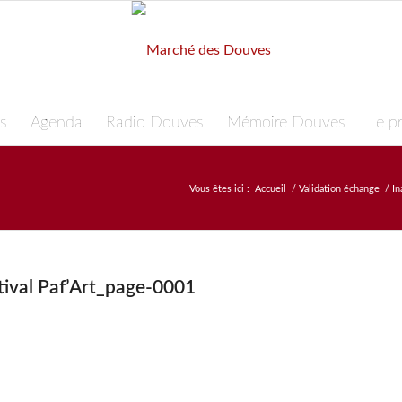
s
Agenda
Radio Douves
Mémoire Douves
Le pr
Vous êtes ici :
Accueil
/
Validation échange
/
In
stival Paf’Art_page-0001