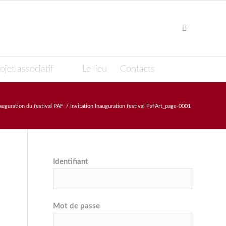
ojet associatif
Le lieu
Contacts
auguration du festival PAF
/
Invitation Inauguration festival Paf’Art_page-0001
Identifiant
Mot de passe