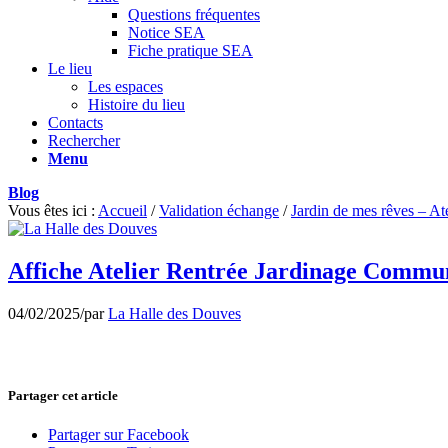
Questions fréquentes
Notice SEA
Fiche pratique SEA
Le lieu
Les espaces
Histoire du lieu
Contacts
Rechercher
Menu
Blog
Vous êtes ici :
Accueil
/
Validation échange
/
Jardin de mes rêves – At
Affiche Atelier Rentrée Jardinage Commun
04/02/2025
/
par
La Halle des Douves
Partager cet article
Partager sur Facebook