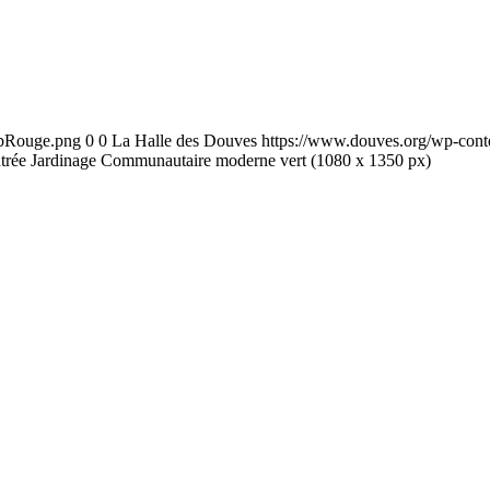
ebRouge.png
0
0
La Halle des Douves
https://www.douves.org/wp-con
ntrée Jardinage Communautaire moderne vert (1080 x 1350 px)