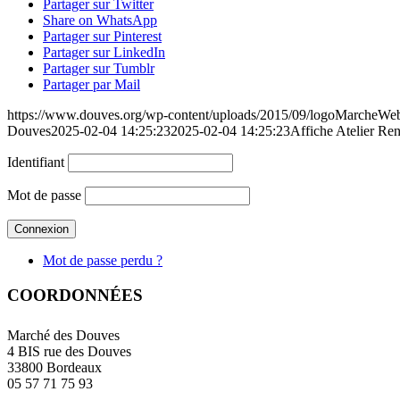
Partager sur Twitter
Share on WhatsApp
Partager sur Pinterest
Partager sur LinkedIn
Partager sur Tumblr
Partager par Mail
https://www.douves.org/wp-content/uploads/2015/09/logoMarcheW
Douves
2025-02-04 14:25:23
2025-02-04 14:25:23
Affiche Atelier Re
Identifiant
Mot de passe
Mot de passe perdu ?
COORDONNÉES
Marché des Douves
4 BIS rue des Douves
33800 Bordeaux
05 57 71 75 93