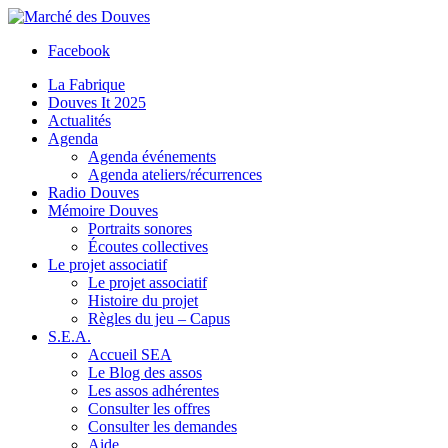
Facebook
La Fabrique
Douves It 2025
Actualités
Agenda
Agenda événements
Agenda ateliers/récurrences
Radio Douves
Mémoire Douves
Portraits sonores
Écoutes collectives
Le projet associatif
Le projet associatif
Histoire du projet
Règles du jeu – Capus
S.E.A.
Accueil SEA
Le Blog des assos
Les assos adhérentes
Consulter les offres
Consulter les demandes
Aide