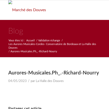
Blog
Vous êtes ici :
Accueil
/
Validation échange
/
Les Aurores Musicales-Cordes- Conservatoire de Bordeaux et La Halle des
Douves
/
Aurores-Musicales.Ph_.-Richard-Nourry
Aurores-Musicales.Ph_.-Richard-Nourry
/
04/05/2023
par
La Halle des Douves
Partager cet article