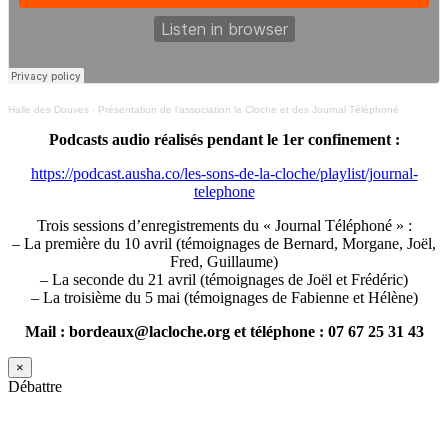
Halle des Douves
·
Présentation de l’association la Cloche et des Journal Téléphoné
Podcasts audio réalisés pendant le 1er confinement :
https://podcast.ausha.co/les-sons-de-la-cloche/playlist/journal-
telephone
Trois sessions d’enregistrements du « Journal Téléphoné » :
– La première du 10 avril (témoignages de Bernard, Morgane, Joël,
Fred, Guillaume)
– La seconde du 21 avril (témoignages de Joël et Frédéric)
– La troisième du 5 mai (témoignages de Fabienne et Hélène)
Mail : bordeaux@lacloche.org et téléphone : 07 67 25 31 43
×
Débattre