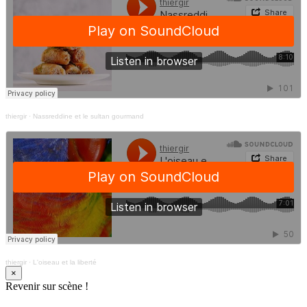
thiergir
·
Nassreddine et le sultan gourmand
thiergir
·
L'oiseau et la liberté
×
Revenir sur scène !