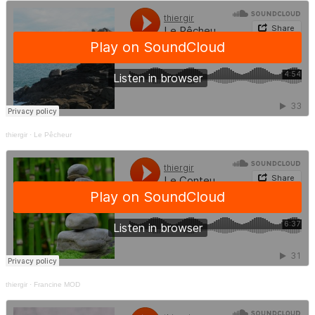
thiergir
·
Le Pêcheur
thiergir
·
Francine MOD