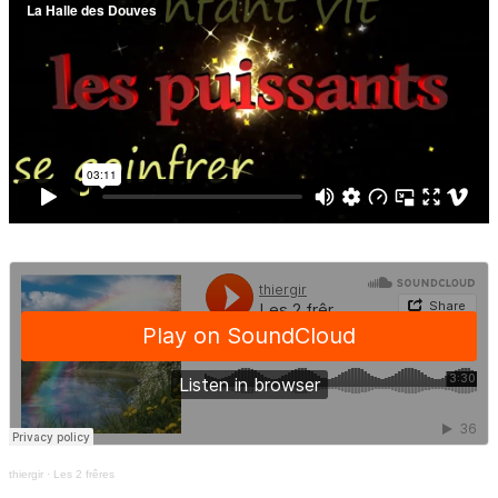
thiergir
·
Les 2 frêres