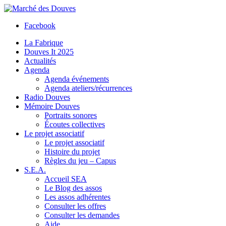
Facebook
La Fabrique
Douves It 2025
Actualités
Agenda
Agenda événements
Agenda ateliers/récurrences
Radio Douves
Mémoire Douves
Portraits sonores
Écoutes collectives
Le projet associatif
Le projet associatif
Histoire du projet
Règles du jeu – Capus
S.E.A.
Accueil SEA
Le Blog des assos
Les assos adhérentes
Consulter les offres
Consulter les demandes
Aide