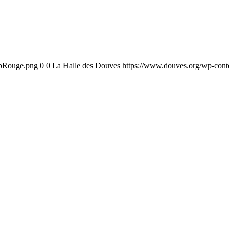
ebRouge.png
0
0
La Halle des Douves
https://www.douves.org/wp-con