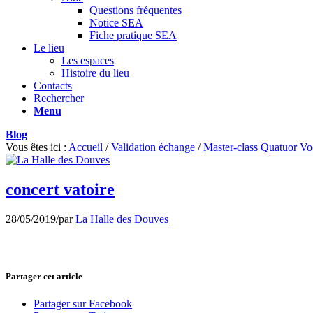
Questions fréquentes
Notice SEA
Fiche pratique SEA
Le lieu
Les espaces
Histoire du lieu
Contacts
Rechercher
Menu
Blog
Vous êtes ici :
Accueil
/
Validation échange
/
Master-class Quatuor Voc
concert vatoire
28/05/2019
/
par
La Halle des Douves
Partager cet article
Partager sur Facebook