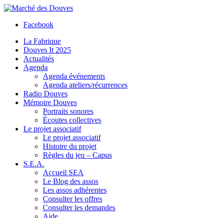
Facebook
La Fabrique
Douves It 2025
Actualités
Agenda
Agenda événements
Agenda ateliers/récurrences
Radio Douves
Mémoire Douves
Portraits sonores
Écoutes collectives
Le projet associatif
Le projet associatif
Histoire du projet
Règles du jeu – Capus
S.E.A.
Accueil SEA
Le Blog des assos
Les assos adhérentes
Consulter les offres
Consulter les demandes
Aide