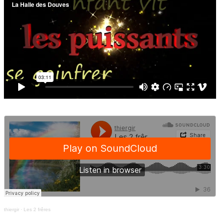
thiergir
·
Les 2 frêres