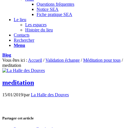
Questions fréquentes
Notice SEA
Fiche pratique SEA
Le lieu
Les espaces
Histoire du lieu
Contacts
Rechercher
Menu
Blog
Vous êtes ici :
Accueil
/
Validation échange
/
Méditation pour tous
/
meditation
meditation
15/01/2019
/
par
La Halle des Douves
Partager cet article