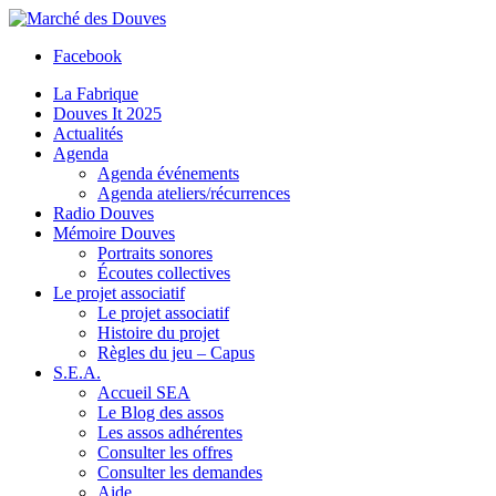
Facebook
La Fabrique
Douves It 2025
Actualités
Agenda
Agenda événements
Agenda ateliers/récurrences
Radio Douves
Mémoire Douves
Portraits sonores
Écoutes collectives
Le projet associatif
Le projet associatif
Histoire du projet
Règles du jeu – Capus
S.E.A.
Accueil SEA
Le Blog des assos
Les assos adhérentes
Consulter les offres
Consulter les demandes
Aide