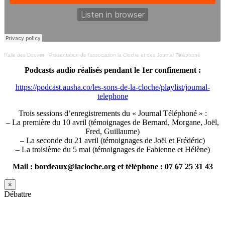
Halle des Douves
·
Présentation de l’association la Cloche et des Journal Téléphoné
Podcasts audio réalisés pendant le 1er confinement :
https://podcast.ausha.co/les-sons-de-la-cloche/playlist/journal-
telephone
Trois sessions d’enregistrements du « Journal Téléphoné » :
– La première du 10 avril (témoignages de Bernard, Morgane, Joël,
Fred, Guillaume)
– La seconde du 21 avril (témoignages de Joël et Frédéric)
– La troisième du 5 mai (témoignages de Fabienne et Hélène)
Mail : bordeaux@lacloche.org et téléphone : 07 67 25 31 43
×
Débattre