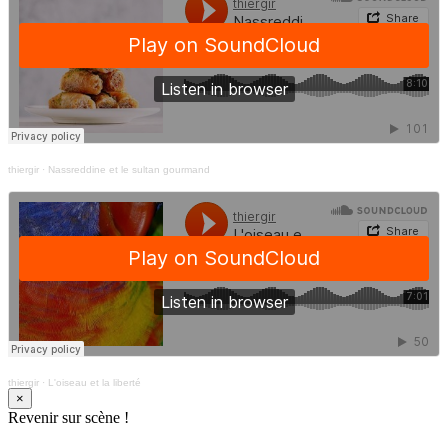
thiergir
·
Nassreddine et le sultan gourmand
thiergir
·
L'oiseau et la liberté
×
Revenir sur scène !