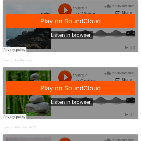
thiergir
·
Le Pêcheur
thiergir
·
Francine MOD