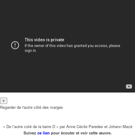
×
Regarder de l'autre côté des marges
« De l’autre coté de la barre D » par Anne Cécile Paredes et Johann Mazé
Suivez
ce lien
pour écouter et voir cette œuvre.