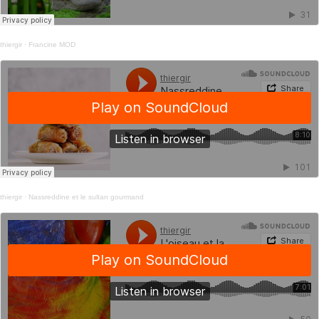
thiergir
·
Francine MOD
thiergir
·
Nassreddine et le sultan gourmand