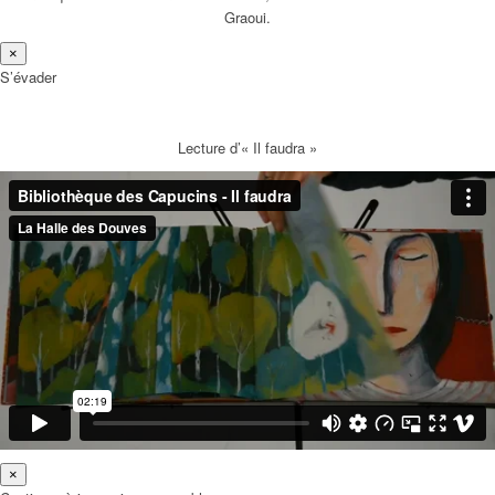
Graoui.
×
S’évader
Lecture d’« Il faudra »
×