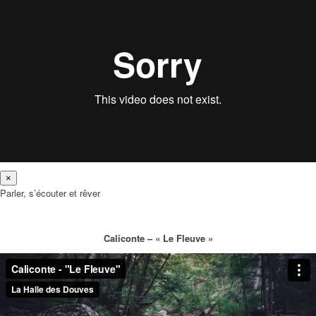
×
Parler, s’écouter et rêver
Caliconte – « Le Fleuve »