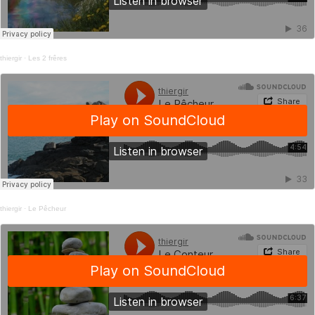
thiergir
·
Les 2 frêres
thiergir
·
Le Pêcheur