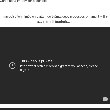
Continuer à improviser ensemble
Improvisation filmée en partant de thématiques proposées en amont «
Il y
a…
» et «
Il faudrait…
»