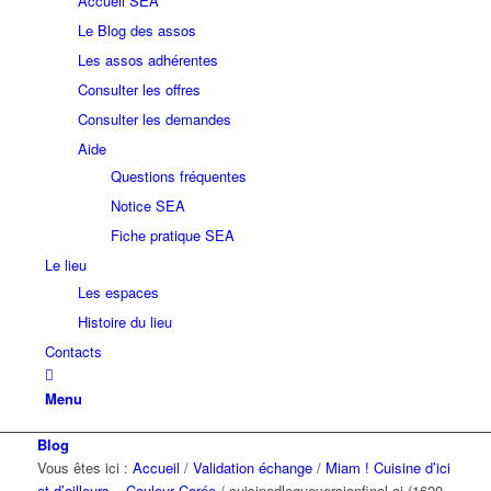
Accueil SEA
Le Blog des assos
Les assos adhérentes
Consulter les offres
Consulter les demandes
Aide
Questions fréquentes
Notice SEA
Fiche pratique SEA
Le lieu
Les espaces
Histoire du lieu
Contacts
Menu
Blog
Vous êtes ici :
Accueil
/
Validation échange
/
Miam ! Cuisine d’ici
et d’ailleurs – Couleur Corée
/
cuisinedlegueversionfinal.ai (1620