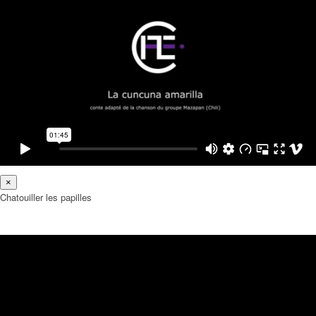
×
Chatouiller les papilles