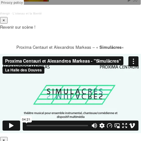
thiergir
·
L'oiseau et la liberté
×
Revenir sur scène !
Proxima Centauri et Alexandros Markeas – «
Simulâcres
«
×