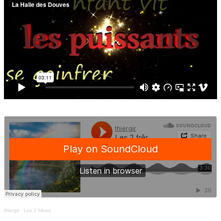
thiergir
·
Les 2 frêres