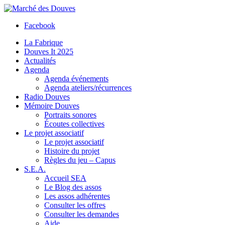
Facebook
La Fabrique
Douves It 2025
Actualités
Agenda
Agenda événements
Agenda ateliers/récurrences
Radio Douves
Mémoire Douves
Portraits sonores
Écoutes collectives
Le projet associatif
Le projet associatif
Histoire du projet
Règles du jeu – Capus
S.E.A.
Accueil SEA
Le Blog des assos
Les assos adhérentes
Consulter les offres
Consulter les demandes
Aide