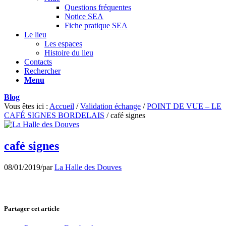
Questions fréquentes
Notice SEA
Fiche pratique SEA
Le lieu
Les espaces
Histoire du lieu
Contacts
Rechercher
Menu
Blog
Vous êtes ici :
Accueil
/
Validation échange
/
POINT DE VUE – LE
CAFÉ SIGNES BORDELAIS
/
café signes
café signes
08/01/2019
/
par
La Halle des Douves
Partager cet article