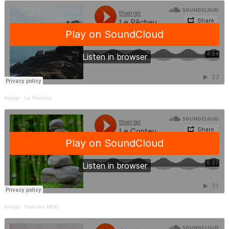
thiergir
·
Le Pêcheur
thiergir
·
Francine MOD