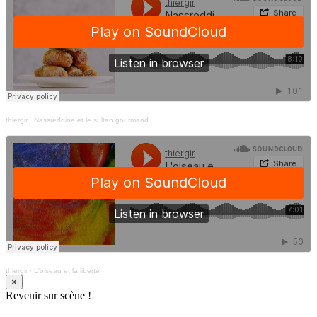
thiergir
·
Nassreddine et le sultan gourmand
thiergir
·
L'oiseau et la liberté
×
Revenir sur scène !