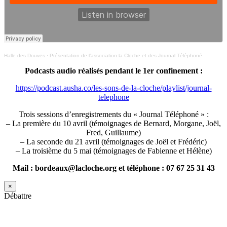
Halle des Douves
·
Présentation de l’association la Cloche et des Journal Téléphoné
Podcasts audio réalisés pendant le 1er confinement :
https://podcast.ausha.co/les-sons-de-la-cloche/playlist/journal-
telephone
Trois sessions d’enregistrements du « Journal Téléphoné » :
– La première du 10 avril (témoignages de Bernard, Morgane, Joël,
Fred, Guillaume)
– La seconde du 21 avril (témoignages de Joël et Frédéric)
– La troisième du 5 mai (témoignages de Fabienne et Hélène)
Mail : bordeaux@lacloche.org et téléphone : 07 67 25 31 43
×
Débattre