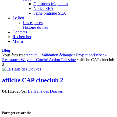
Questions fréquentes
Notice SEA
Fiche pratique SEA
Le lieu
Les espaces
Histoire du lieu
Contacts
Rechercher
Menu
Blog
Vous êtes ici :
Accueil
/
Validation échange
/
Projection/Débat «
Résistance Why » – Comité Action Palestine
/
affiche CAP cineclub
2
affiche CAP cineclub 2
04/11/2025
/
par
La Halle des Douves
Partager cet article