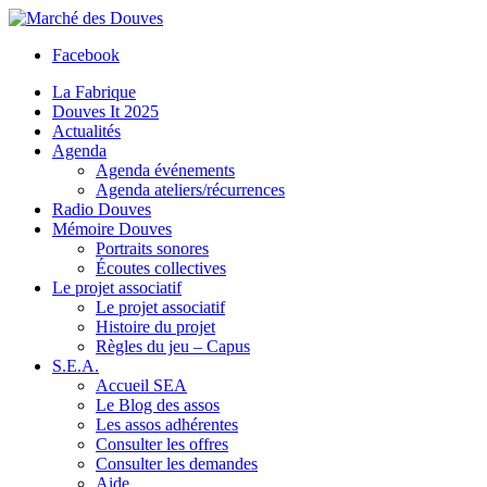
Facebook
La Fabrique
Douves It 2025
Actualités
Agenda
Agenda événements
Agenda ateliers/récurrences
Radio Douves
Mémoire Douves
Portraits sonores
Écoutes collectives
Le projet associatif
Le projet associatif
Histoire du projet
Règles du jeu – Capus
S.E.A.
Accueil SEA
Le Blog des assos
Les assos adhérentes
Consulter les offres
Consulter les demandes
Aide