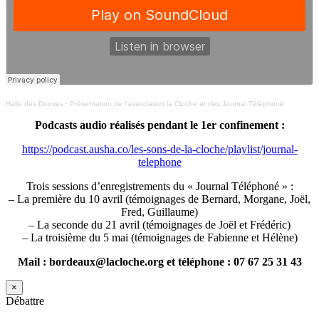
Halle des Douves
·
Présentation de l’association la Cloche et des Journal Téléphoné
Podcasts audio réalisés pendant le 1er confinement :
https://podcast.ausha.co/les-sons-de-la-cloche/playlist/journal-
telephone
Trois sessions d’enregistrements du « Journal Téléphoné » :
– La première du 10 avril (témoignages de Bernard, Morgane, Joël,
Fred, Guillaume)
– La seconde du 21 avril (témoignages de Joël et Frédéric)
– La troisième du 5 mai (témoignages de Fabienne et Hélène)
Mail : bordeaux@lacloche.org et téléphone : 07 67 25 31 43
×
Débattre