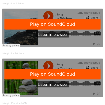
thiergir
·
Les 2 frêres
thiergir
·
Le Pêcheur
thiergir
·
Francine MOD