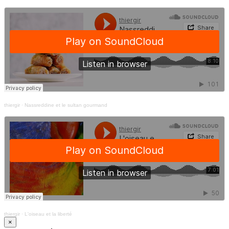
thiergir
·
Nassreddine et le sultan gourmand
thiergir
·
L'oiseau et la liberté
×