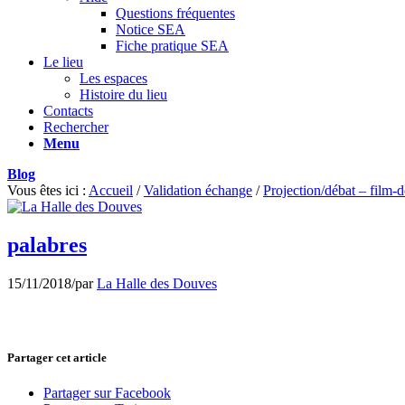
Questions fréquentes
Notice SEA
Fiche pratique SEA
Le lieu
Les espaces
Histoire du lieu
Contacts
Rechercher
Menu
Blog
Vous êtes ici :
Accueil
/
Validation échange
/
Projection/débat – film-
palabres
15/11/2018
/
par
La Halle des Douves
Partager cet article
Partager sur Facebook