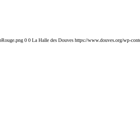
ebRouge.png
0
0
La Halle des Douves
https://www.douves.org/wp-con