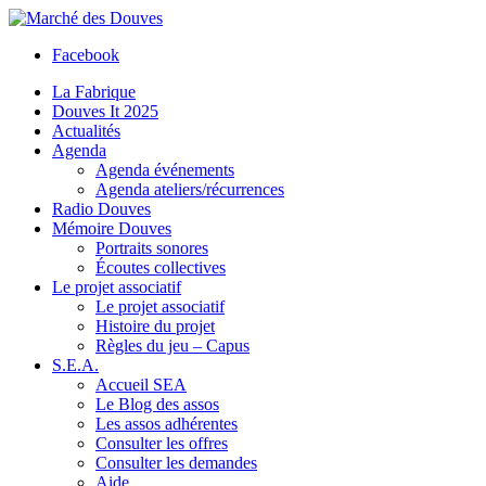
Facebook
La Fabrique
Douves It 2025
Actualités
Agenda
Agenda événements
Agenda ateliers/récurrences
Radio Douves
Mémoire Douves
Portraits sonores
Écoutes collectives
Le projet associatif
Le projet associatif
Histoire du projet
Règles du jeu – Capus
S.E.A.
Accueil SEA
Le Blog des assos
Les assos adhérentes
Consulter les offres
Consulter les demandes
Aide