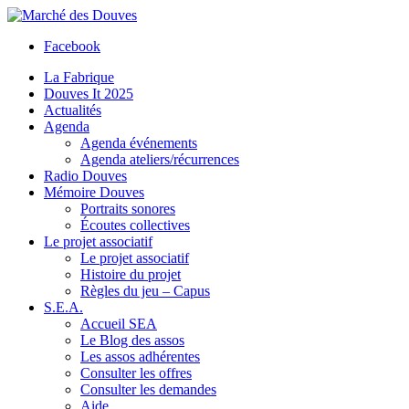
Facebook
La Fabrique
Douves It 2025
Actualités
Agenda
Agenda événements
Agenda ateliers/récurrences
Radio Douves
Mémoire Douves
Portraits sonores
Écoutes collectives
Le projet associatif
Le projet associatif
Histoire du projet
Règles du jeu – Capus
S.E.A.
Accueil SEA
Le Blog des assos
Les assos adhérentes
Consulter les offres
Consulter les demandes
Aide