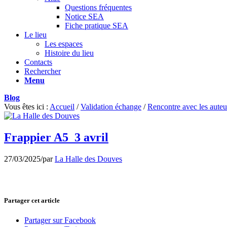
Questions fréquentes
Notice SEA
Fiche pratique SEA
Le lieu
Les espaces
Histoire du lieu
Contacts
Rechercher
Menu
Blog
Vous êtes ici :
Accueil
/
Validation échange
/
Rencontre avec les auteu
Frappier A5_3 avril
27/03/2025
/
par
La Halle des Douves
Partager cet article
Partager sur Facebook