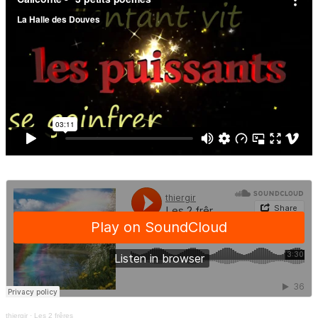
thiergir
·
Les 2 frêres