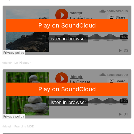
thiergir
·
Le Pêcheur
thiergir
·
Francine MOD