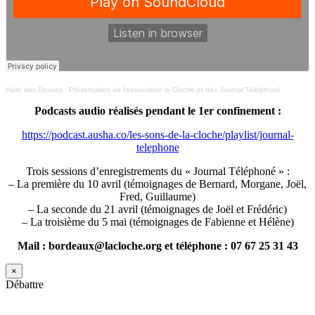
Halle des Douves
·
Présentation de l’association la Cloche et des Journal Téléphoné
Podcasts audio réalisés pendant le 1er confinement :
https://podcast.ausha.co/les-sons-de-la-cloche/playlist/journal-
telephone
Trois sessions d’enregistrements du « Journal Téléphoné » :
– La première du 10 avril (témoignages de Bernard, Morgane, Joël,
Fred, Guillaume)
– La seconde du 21 avril (témoignages de Joël et Frédéric)
– La troisième du 5 mai (témoignages de Fabienne et Hélène)
Mail : bordeaux@lacloche.org et téléphone : 07 67 25 31 43
×
Débattre