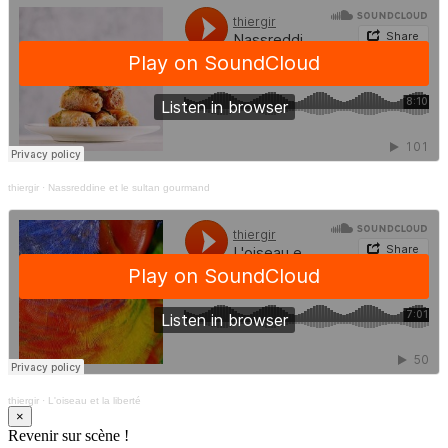
thiergir
·
Nassreddine et le sultan gourmand
thiergir
·
L'oiseau et la liberté
×
Revenir sur scène !