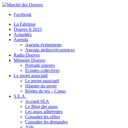
Facebook
La Fabrique
Douves It 2025
Actualités
Agenda
Agenda événements
Agenda ateliers/récurrences
Radio Douves
Mémoire Douves
Portraits sonores
Écoutes collectives
Le projet associatif
Le projet associatif
Histoire du projet
Règles du jeu – Capus
S.E.A.
Accueil SEA
Le Blog des assos
Les assos adhérentes
Consulter les offres
Consulter les demandes
Aide