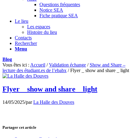
Questions fréquentes
Notice SEA
Fiche pratique SEA
Le lieu
Les espaces
Histoire du lieu
Contacts
Rechercher
Menu
Blog
Vous êtes ici :
Accueil
/
Validation échange
/
Show and Share –
lecture des étudiant.es de l’ebabx
/
Flyer _ show and share _ light
Flyer _ show and share _ light
14/05/2025
/
par
La Halle des Douves
Partager cet article