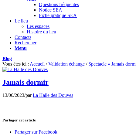
Questions fréquentes
Notice SEA
Fiche pratique SEA
Le lieu
Les espaces
Histoire du lieu
Contacts
Rechercher
Menu
Blog
Vous êtes ici :
Accueil
/
Validation échange
/
Spectacle « Jamais dorm
Jamais dormir
13/06/2023
/
par
La Halle des Douves
Partager cet article
Partager sur Facebook