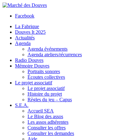
Facebook
La Fabrique
Douves It 2025
Actualités
Agenda
Agenda événements
Agenda ateliers/récurrences
Radio Douves
Mémoire Douves
Portraits sonores
Écoutes collectives
Le projet associatif
Le projet associatif
Histoire du projet
Règles du jeu – Capus
S.E.A.
Accueil SEA
Le Blog des assos
Les assos adhérentes
Consulter les offres
Consulter les demandes
Aide