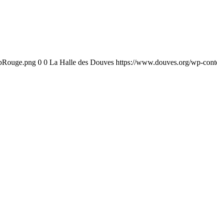
ebRouge.png
0
0
La Halle des Douves
https://www.douves.org/wp-con