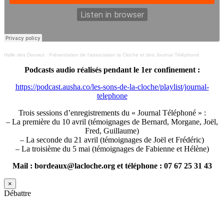
Halle des Douves
·
Présentation de l’association la Cloche et des Journal Téléphoné
Podcasts audio réalisés pendant le 1er confinement :
https://podcast.ausha.co/les-sons-de-la-cloche/playlist/journal-
telephone
Trois sessions d’enregistrements du « Journal Téléphoné » :
– La première du 10 avril (témoignages de Bernard, Morgane, Joël,
Fred, Guillaume)
– La seconde du 21 avril (témoignages de Joël et Frédéric)
– La troisième du 5 mai (témoignages de Fabienne et Hélène)
Mail : bordeaux@lacloche.org et téléphone : 07 67 25 31 43
×
Débattre