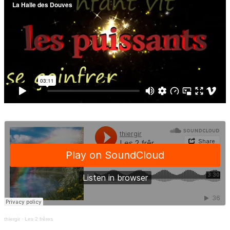
thiergir
·
Les 2 frêres