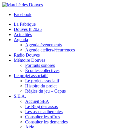
Facebook
La Fabrique
Douves It 2025
Actualités
Agenda
Agenda événements
Agenda ateliers/récurrences
Radio Douves
Mémoire Douves
Portraits sonores
Écoutes collectives
Le projet associatif
Le projet associatif
Histoire du projet
Règles du jeu – Capus
S.E.A.
Accueil SEA
Le Blog des assos
Les assos adhérentes
Consulter les offres
Consulter les demandes
Aide