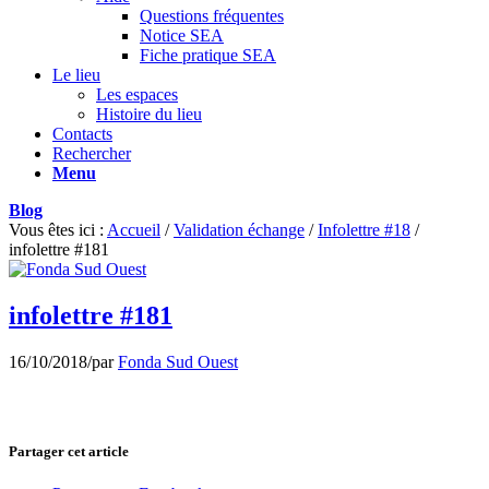
Questions fréquentes
Notice SEA
Fiche pratique SEA
Le lieu
Les espaces
Histoire du lieu
Contacts
Rechercher
Menu
Blog
Vous êtes ici :
Accueil
/
Validation échange
/
Infolettre #18
/
infolettre #181
infolettre #181
16/10/2018
/
par
Fonda Sud Ouest
Partager cet article