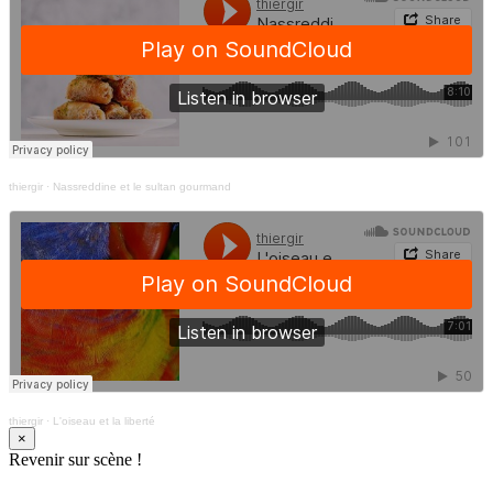
thiergir
·
Nassreddine et le sultan gourmand
thiergir
·
L'oiseau et la liberté
×
Revenir sur scène !