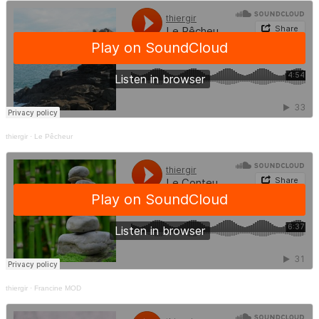
thiergir
·
Le Pêcheur
thiergir
·
Francine MOD