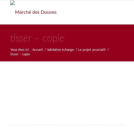
tisser – copie
Vous êtes ici :
Accueil
/
Validation échange
/
Le projet associatif
/
tisser – copie