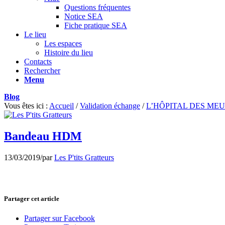
Questions fréquentes
Notice SEA
Fiche pratique SEA
Le lieu
Les espaces
Histoire du lieu
Contacts
Rechercher
Menu
Blog
Vous êtes ici :
Accueil
/
Validation échange
/
L’HÔPITAL DES MEUBLES
Bandeau HDM
13/03/2019
/
par
Les P'tits Gratteurs
Partager cet article
Partager sur Facebook