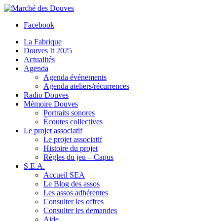
Facebook
La Fabrique
Douves It 2025
Actualités
Agenda
Agenda événements
Agenda ateliers/récurrences
Radio Douves
Mémoire Douves
Portraits sonores
Écoutes collectives
Le projet associatif
Le projet associatif
Histoire du projet
Règles du jeu – Capus
S.E.A.
Accueil SEA
Le Blog des assos
Les assos adhérentes
Consulter les offres
Consulter les demandes
Aide