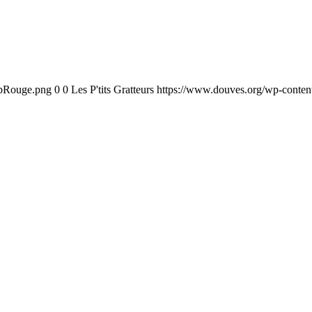
ebRouge.png
0
0
Les P'tits Gratteurs
https://www.douves.org/wp-conte