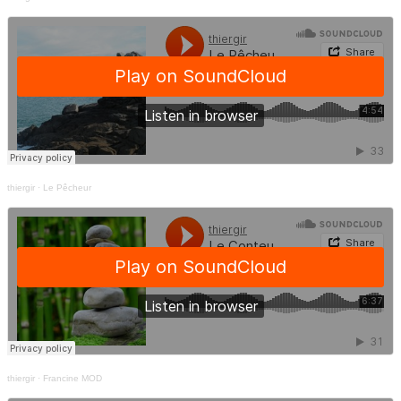
thiergir
·
Le Pêcheur
thiergir
·
Francine MOD