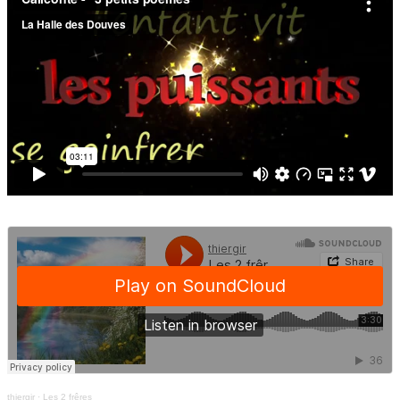
thiergir
·
Les 2 frêres