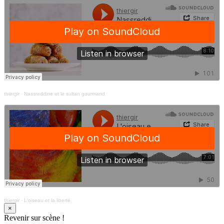
thiergir
·
Nassreddine et le sultan gourmand
thiergir
·
L'oiseau et la liberté
×
Revenir sur scène !