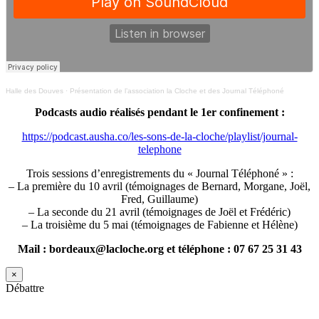
Halle des Douves
·
Présentation de l’association la Cloche et des Journal Téléphoné
Podcasts audio réalisés pendant le 1er confinement :
https://podcast.ausha.co/les-sons-de-la-cloche/playlist/journal-
telephone
Trois sessions d’enregistrements du « Journal Téléphoné » :
– La première du 10 avril (témoignages de Bernard, Morgane, Joël,
Fred, Guillaume)
– La seconde du 21 avril (témoignages de Joël et Frédéric)
– La troisième du 5 mai (témoignages de Fabienne et Hélène)
Mail : bordeaux@lacloche.org et téléphone : 07 67 25 31 43
×
Débattre