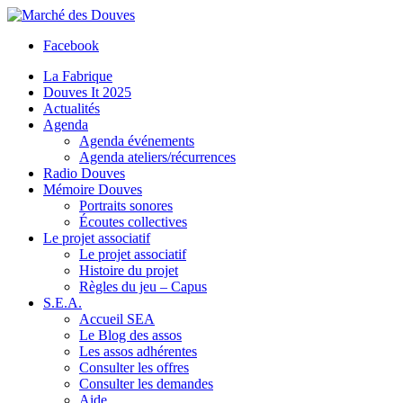
Facebook
La Fabrique
Douves It 2025
Actualités
Agenda
Agenda événements
Agenda ateliers/récurrences
Radio Douves
Mémoire Douves
Portraits sonores
Écoutes collectives
Le projet associatif
Le projet associatif
Histoire du projet
Règles du jeu – Capus
S.E.A.
Accueil SEA
Le Blog des assos
Les assos adhérentes
Consulter les offres
Consulter les demandes
Aide