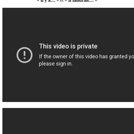
«
Il y a…
» et «
Il faudrait…
»