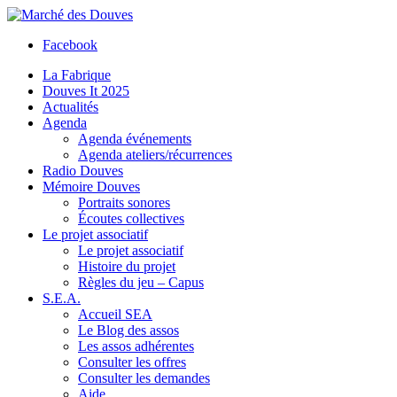
Facebook
La Fabrique
Douves It 2025
Actualités
Agenda
Agenda événements
Agenda ateliers/récurrences
Radio Douves
Mémoire Douves
Portraits sonores
Écoutes collectives
Le projet associatif
Le projet associatif
Histoire du projet
Règles du jeu – Capus
S.E.A.
Accueil SEA
Le Blog des assos
Les assos adhérentes
Consulter les offres
Consulter les demandes
Aide