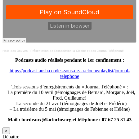
Halle des Douves
·
Présentation de l’association la Cloche et des Journal Téléphoné
Podcasts audio réalisés pendant le 1er confinement :
https://podcast.ausha.co/les-sons-de-la-cloche/playlist/journal-
telephone
Trois sessions d’enregistrements du « Journal Téléphoné » :
– La première du 10 avril (témoignages de Bernard, Morgane, Joël,
Fred, Guillaume)
– La seconde du 21 avril (témoignages de Joël et Frédéric)
– La troisième du 5 mai (témoignages de Fabienne et Hélène)
Mail : bordeaux@lacloche.org et téléphone : 07 67 25 31 43
×
Débattre