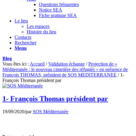
Questions fréquentes
Notice SEA
Fiche pratique SEA
Le lieu
Les espaces
Histoire du lieu
Contacts
Rechercher
Menu
Blog
Vous êtes ici :
Accueil
/
Validation échange
/
Projection de «
Méditerranée : le nouveau cimetière des réfugiés » en présence de
François THOMAS, président de SOS MEDITERRANEE
/
1-
François Thomas président par
1- François Thomas président par
19/09/2020
/
par
SOS Méditerranée