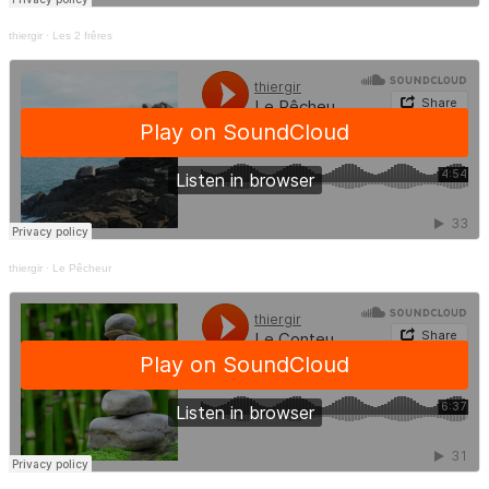
thiergir
·
Les 2 frêres
thiergir
·
Le Pêcheur