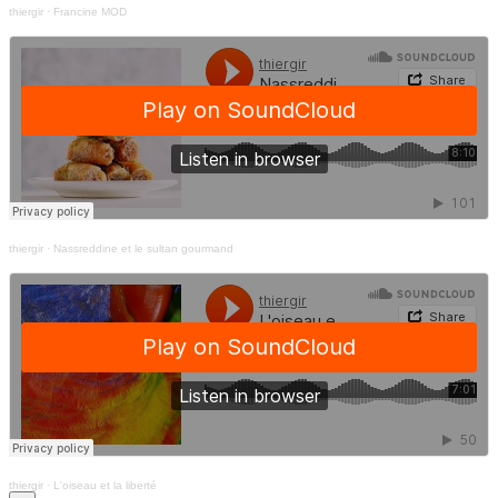
thiergir
·
Francine MOD
thiergir
·
Nassreddine et le sultan gourmand
thiergir
·
L'oiseau et la liberté