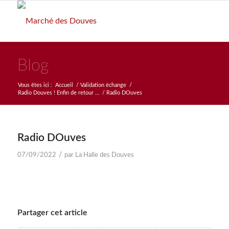
Blog
Vous êtes ici :
Accueil
/
Validation échange
/
Radio Douves ! Enfin de retour …
/
Radio DOuves
Radio DOuves
/
07/09/2022
par
La Halle des Douves
Partager cet article