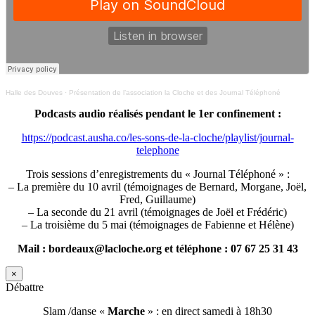
Halle des Douves
·
Présentation de l’association la Cloche et des Journal Téléphoné
Podcasts audio réalisés pendant le 1er confinement :
https://podcast.ausha.co/les-sons-de-la-cloche/playlist/journal-
telephone
Trois sessions d’enregistrements du « Journal Téléphoné » :
– La première du 10 avril (témoignages de Bernard, Morgane, Joël,
Fred, Guillaume)
– La seconde du 21 avril (témoignages de Joël et Frédéric)
– La troisième du 5 mai (témoignages de Fabienne et Hélène)
Mail : bordeaux@lacloche.org et téléphone : 07 67 25 31 43
×
Débattre
Slam /danse «
Marche
» : en direct samedi à 18h30