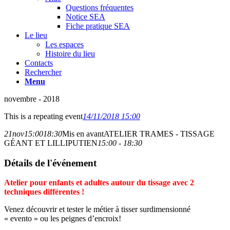
Questions fréquentes
Notice SEA
Fiche pratique SEA
Le lieu
Les espaces
Histoire du lieu
Contacts
Rechercher
Menu
novembre - 2018
This is a repeating event
14/11/2018 15:00
21
nov
15:00
18:30
Mis en avant
ATELIER TRAMES - TISSAGE
GÉANT ET LILLIPUTIEN
15:00 - 18:30
Détails de l'événement
Atelier pour enfants et adultes autour du tissage avec 2
techniques différentes !
Venez découvrir et tester le métier à tisser surdimensionné
« evento » ou les peignes d’encroix!