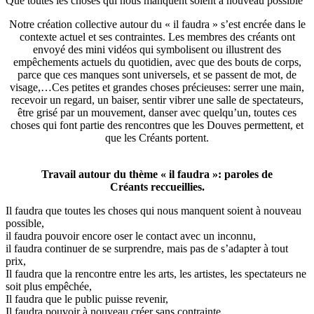
Que toutes les choses qui nous manquent soient à nouveau possible
Notre création collective autour du « il faudra » s’est encrée dans le
contexte actuel et ses contraintes. Les membres des créants ont
envoyé des mini vidéos qui symbolisent ou illustrent des
empêchements actuels du quotidien, avec que des bouts de corps,
parce que ces manques sont universels, et se passent de mot, de
visage,…Ces petites et grandes choses précieuses: serrer une main,
recevoir un regard, un baiser, sentir vibrer une salle de spectateurs,
être grisé par un mouvement, danser avec quelqu’un, toutes ces
choses qui font partie des rencontres que les Douves permettent, et
que les Créants portent.
Travail autour du thème « il faudra »: paroles de
Créants reccueillies.
Il faudra que toutes les choses qui nous manquent soient à nouveau
possible,
il faudra pouvoir encore oser le contact avec un inconnu,
il faudra continuer de se surprendre, mais pas de s’adapter à tout
prix,
Il faudra que la rencontre entre les arts, les artistes, les spectateurs ne
soit plus empêchée,
Il faudra que le public puisse revenir,
Il faudra pouvoir à nouveau créer sans contrainte,