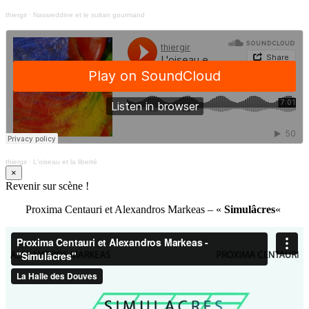
thiergir
·
Nassreddine et le sultan gourmand
thiergir
·
L'oiseau et la liberté
×
Revenir sur scène !
Proxima Centauri et Alexandros Markeas – «
Simulâcres
«