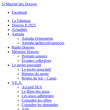
Facebook
La Fabrique
Douves It 2025
Actualités
Agenda
Agenda événements
Agenda ateliers/récurrences
Radio Douves
Mémoire Douves
Portraits sonores
Écoutes collectives
Le projet associatif
Le projet associatif
Histoire du projet
Règles du jeu – Capus
S.E.A.
Accueil SEA
Le Blog des assos
Les assos adhérentes
Consulter les offres
Consulter les demandes
Aide