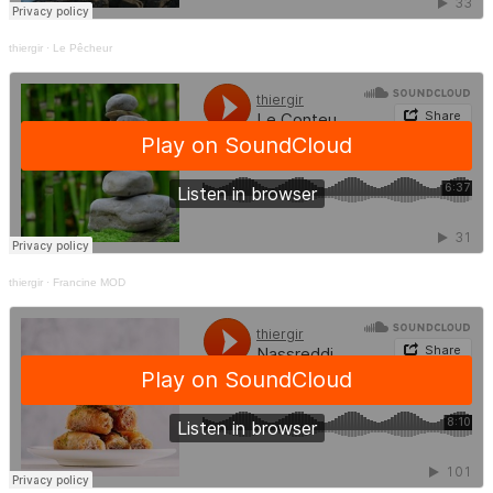
thiergir
·
Le Pêcheur
thiergir
·
Francine MOD