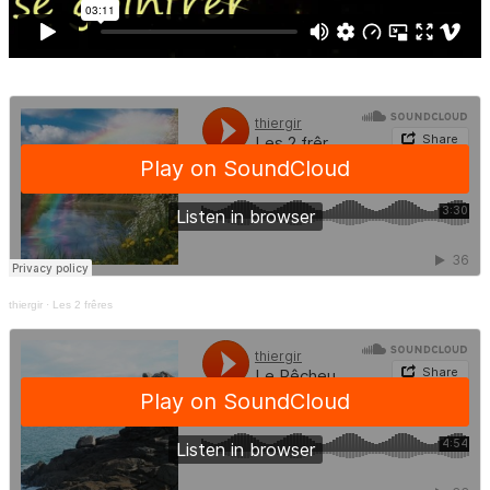
thiergir
·
Les 2 frêres