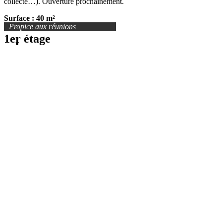
collecte…). Ouverture prochainement.
Surface : 40 m²
Propice aux réunions
1er étage