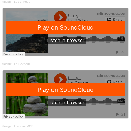
thiergir
·
Les 2 frêres
thiergir
·
Le Pêcheur
thiergir
·
Francine MOD