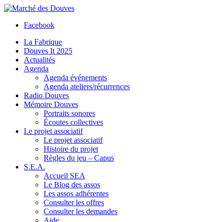
Facebook
La Fabrique
Douves It 2025
Actualités
Agenda
Agenda événements
Agenda ateliers/récurrences
Radio Douves
Mémoire Douves
Portraits sonores
Écoutes collectives
Le projet associatif
Le projet associatif
Histoire du projet
Règles du jeu – Capus
S.E.A.
Accueil SEA
Le Blog des assos
Les assos adhérentes
Consulter les offres
Consulter les demandes
Aide