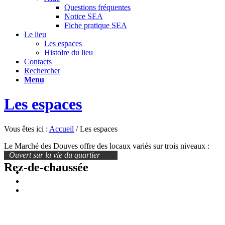
Questions fréquentes
Notice SEA
Fiche pratique SEA
Le lieu
Les espaces
Histoire du lieu
Contacts
Rechercher
Menu
Les espaces
Vous êtes ici :
Accueil
/
Les espaces
Le Marché des Douves offre des locaux variés sur trois niveaux :
Ouvert sur la vie du quartier
Rez-de-chaussée