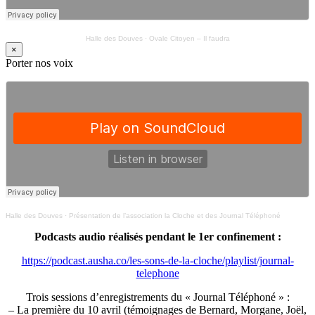
Halle des Douves
·
Ovale Citoyen – Il faudra
×
Porter nos voix
Halle des Douves
·
Présentation de l’association la Cloche et des Journal Téléphoné
Podcasts audio réalisés pendant le 1er confinement :
https://podcast.ausha.co/les-sons-de-la-cloche/playlist/journal-
telephone
Trois sessions d’enregistrements du « Journal Téléphoné » :
– La première du 10 avril (témoignages de Bernard, Morgane, Joël,