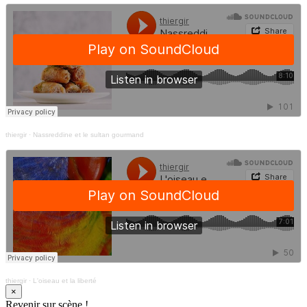
thiergir
·
Nassreddine et le sultan gourmand
thiergir
·
L'oiseau et la liberté
×
Revenir sur scène !