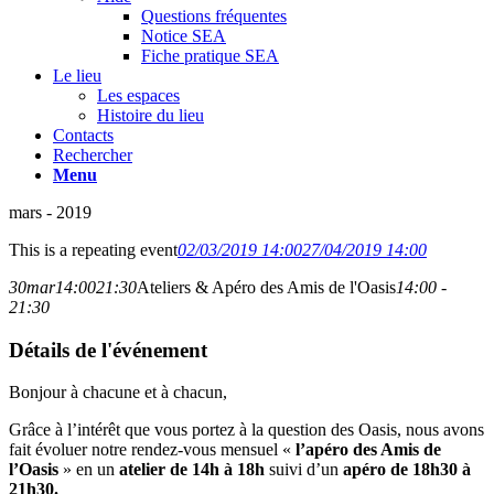
Questions fréquentes
Notice SEA
Fiche pratique SEA
Le lieu
Les espaces
Histoire du lieu
Contacts
Rechercher
Menu
mars - 2019
This is a repeating event
02/03/2019 14:00
27/04/2019 14:00
30
mar
14:00
21:30
Ateliers & Apéro des Amis de l'Oasis
14:00 -
21:30
Détails de l'événement
Bonjour à chacune et à chacun,
Grâce à l’intérêt que vous portez à la question des Oasis, nous avons
fait évoluer notre rendez-vous mensuel «
l’apéro des Amis de
l’Oasis
» en un
atelier de 14h à 18h
suivi d’un
apéro de 18h30 à
21h30.