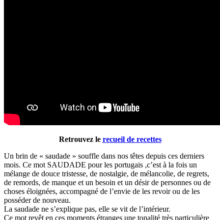
Retrouvez le
recueil de recettes
Un brin de « saudade » souffle dans nos têtes depuis ces derniers
mois. Ce mot SAUDADE pour les portugais ,c’est à la fois un
mélange de douce tristesse, de nostalgie, de mélancolie, de regrets,
de remords, de manque et un besoin et un désir de personnes ou de
choses éloignées, accompagné de l’envie de les revoir ou de les
posséder de nouveau.
La saudade ne s’explique pas, elle se vit de l’intérieur.
Ce mot revêt en ces moments étranges une tonalité très particulière