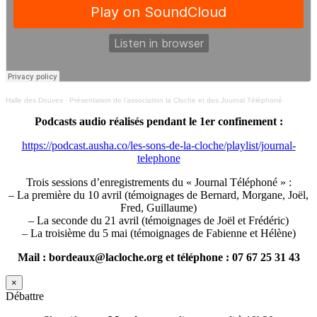
Halle des Douves
·
Présentation de l’association la Cloche et des Journal Téléphoné
Podcasts audio réalisés pendant le 1er confinement :
https://podcast.ausha.co/les-sons-de-la-cloche/playlist/journal-
telephone
Trois sessions d’enregistrements du « Journal Téléphoné » :
– La première du 10 avril (témoignages de Bernard, Morgane, Joël,
Fred, Guillaume)
– La seconde du 21 avril (témoignages de Joël et Frédéric)
– La troisième du 5 mai (témoignages de Fabienne et Hélène)
Mail : bordeaux@lacloche.org et téléphone : 07 67 25 31 43
×
Débattre