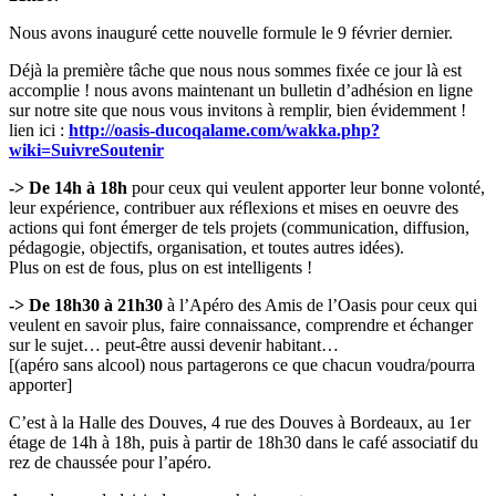
Nous avons inauguré cette nouvelle formule le 9 février dernier.
Déjà la première tâche que nous nous sommes fixée ce jour là est
accomplie ! nous avons maintenant un bulletin d’adhésion en ligne
sur notre site que nous vous invitons à remplir, bien évidemment !
lien ici :
http://oasis-ducoqalame.com/wakka.php?
wiki=SuivreSoutenir
-> De 14h à 18h
pour ceux qui veulent apporter leur bonne volonté,
leur expérience, contribuer aux réflexions et mises en oeuvre des
actions qui font émerger de tels projets (communication, diffusion,
pédagogie, objectifs, organisation, et toutes autres idées).
Plus on est de fous, plus on est intelligents !
-> De 18h30 à 21h30
à l’Apéro des Amis de l’Oasis pour ceux qui
veulent en savoir plus, faire connaissance, comprendre et échanger
sur le sujet… peut-être aussi devenir habitant…
[(apéro sans alcool) nous partagerons ce que chacun voudra/pourra
apporter]
C’est à la Halle des Douves, 4 rue des Douves à Bordeaux, au 1er
étage de 14h à 18h, puis à partir de 18h30 dans le café associatif du
rez de chaussée pour l’apéro.