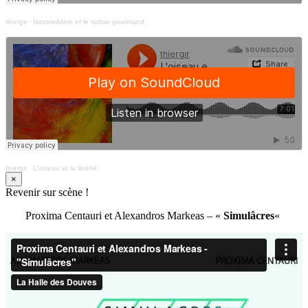
thiergir
·
Nassreddine et le sultan gourmand
thiergir
·
L'oiseau et la liberté
×
Revenir sur scène !
Proxima Centauri et Alexandros Markeas – «
Simulâcres
«