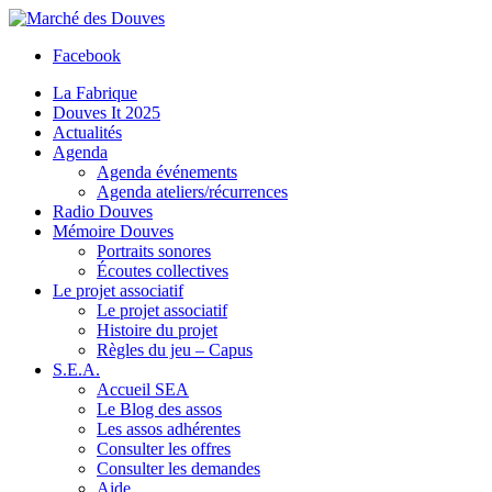
Facebook
La Fabrique
Douves It 2025
Actualités
Agenda
Agenda événements
Agenda ateliers/récurrences
Radio Douves
Mémoire Douves
Portraits sonores
Écoutes collectives
Le projet associatif
Le projet associatif
Histoire du projet
Règles du jeu – Capus
S.E.A.
Accueil SEA
Le Blog des assos
Les assos adhérentes
Consulter les offres
Consulter les demandes
Aide