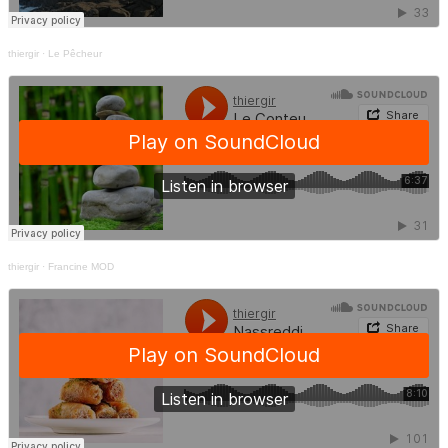
thiergir
·
Le Pêcheur
thiergir
·
Francine MOD