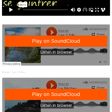
thiergir
·
Les 2 frêres