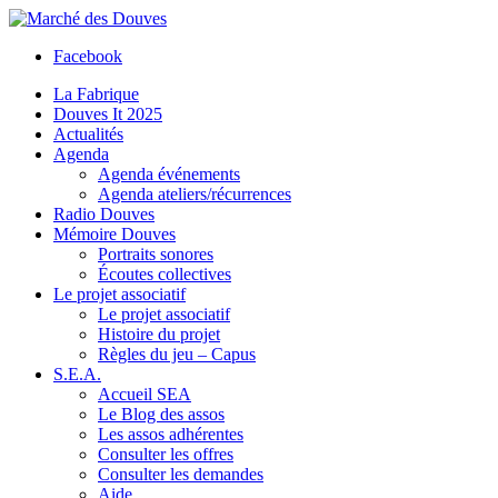
Facebook
La Fabrique
Douves It 2025
Actualités
Agenda
Agenda événements
Agenda ateliers/récurrences
Radio Douves
Mémoire Douves
Portraits sonores
Écoutes collectives
Le projet associatif
Le projet associatif
Histoire du projet
Règles du jeu – Capus
S.E.A.
Accueil SEA
Le Blog des assos
Les assos adhérentes
Consulter les offres
Consulter les demandes
Aide