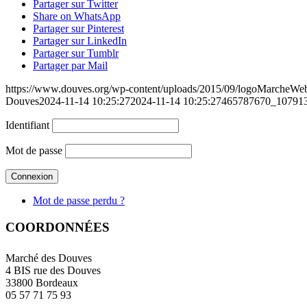
Partager sur Twitter
Share on WhatsApp
Partager sur Pinterest
Partager sur LinkedIn
Partager sur Tumblr
Partager par Mail
https://www.douves.org/wp-content/uploads/2015/09/logoMarcheW
Douves
2024-11-14 10:25:27
2024-11-14 10:25:27
465787670_10791
Identifiant
Mot de passe
Mot de passe perdu ?
COORDONNÉES
Marché des Douves
4 BIS rue des Douves
33800 Bordeaux
05 57 71 75 93