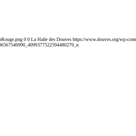
ebRouge.png
0
0
La Halle des Douves
https://www.douves.org/wp-con
36567546990_4099377522594480279_n