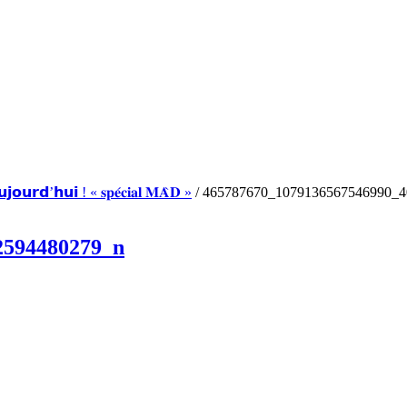
𝘂𝗿𝗱’𝗵𝘂𝗶 ! « 𝐬𝐩𝐞́𝐜𝐢𝐚𝐥 𝐌𝐀̀𝐃 »
/
465787670_1079136567546990_4
2594480279_n