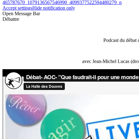
465787670_1079136567546990_4099377522594480279_n
Accept settings
Hide notification only
Open Message Bar
Débattre
Podcast du débat 
avec Jean-Michel Lucas (droi