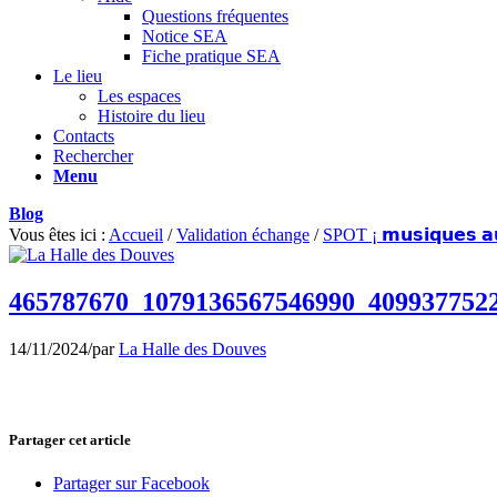
Questions fréquentes
Notice SEA
Fiche pratique SEA
Le lieu
Les espaces
Histoire du lieu
Contacts
Rechercher
Menu
Blog
Vous êtes ici :
Accueil
/
Validation échange
/
SPOT ¡ 𝗺𝘂𝘀𝗶𝗾𝘂𝗲𝘀 𝗮𝘂𝗷
465787670_1079136567546990_409937752
14/11/2024
/
par
La Halle des Douves
Partager cet article
Partager sur Facebook