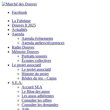
Facebook
La Fabrique
Douves It 2025
Actualités
Agenda
Agenda événements
Agenda ateliers/récurrences
Radio Douves
Mémoire Douves
Portraits sonores
Écoutes collectives
Le projet associatif
Le projet associatif
Histoire du projet
Règles du jeu – Capus
S.E.A.
Accueil SEA
Le Blog des assos
Les assos adhérentes
Consulter les offres
Consulter les demandes
Aide