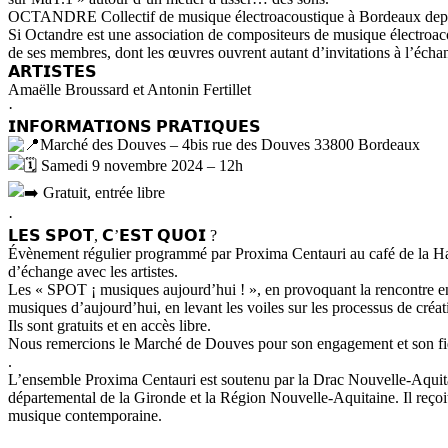
OCTANDRE Collectif de musique électroacoustique à Bordeaux dep
Si Octandre est une association de compositeurs de musique électroacous
de ses membres, dont les œuvres ouvrent autant d’invitations à l’échan
𝗔𝗥𝗧𝗜𝗦𝗧𝗘𝗦
Amaëlle Broussard et Antonin Fertillet
·
𝗜𝗡𝗙𝗢𝗥𝗠𝗔𝗧𝗜𝗢𝗡𝗦 𝗣𝗥𝗔𝗧𝗜𝗤𝗨𝗘𝗦
Marché des Douves – 4bis rue des Douves 33800 Bordeaux
Samedi 9 novembre 2024 – 12h
Gratuit, entrée libre
·
𝗟𝗘𝗦 𝗦𝗣𝗢𝗧, 𝗖’𝗘𝗦𝗧 𝗤𝗨𝗢𝗜 ?
Évènement régulier programmé par Proxima Centauri au café de la Hal
d’échange avec les artistes.
Les « SPOT ¡ musiques aujourd’hui ! », en provoquant la rencontre entre
musiques d’aujourd’hui, en levant les voiles sur les processus de créat
Ils sont gratuits et en accès libre.
Nous remercions le Marché de Douves pour son engagement et son fidèl
.
L’ensemble Proxima Centauri est soutenu par la Drac Nouvelle-Aquitai
départemental de la Gironde et la Région Nouvelle-Aquitaine. Il reçoi
musique contemporaine.