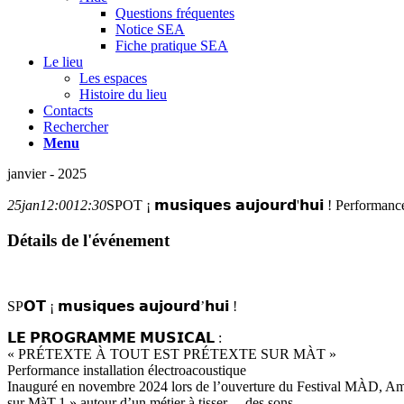
Questions fréquentes
Notice SEA
Fiche pratique SEA
Le lieu
Les espaces
Histoire du lieu
Contacts
Rechercher
Menu
janvier - 2025
25
jan
12:00
12:30
SPOT ¡ 𝗺𝘂𝘀𝗶𝗾𝘂𝗲𝘀 𝗮𝘂𝗷𝗼𝘂𝗿𝗱'𝗵𝘂𝗶 ! Perform
Détails de l'événement
SP𝗢𝗧 ¡ 𝗺𝘂𝘀𝗶𝗾𝘂𝗲𝘀 𝗮𝘂𝗷𝗼𝘂𝗿𝗱’𝗵𝘂𝗶 !
𝗟𝗘 𝗣𝗥𝗢𝗚𝗥𝗔𝗠𝗠𝗘 𝗠𝗨𝗦𝗜𝗖𝗔𝗟 :
« PRÉTEXTE À TOUT EST PRÉTEXTE SUR MÀT »
Performance installation électroacoustique
Inauguré en novembre 2024 lors de l’ouverture du Festival MÀD, Amaëlle
sur MàT.1 » autour d’un métier à tisser… des sons.