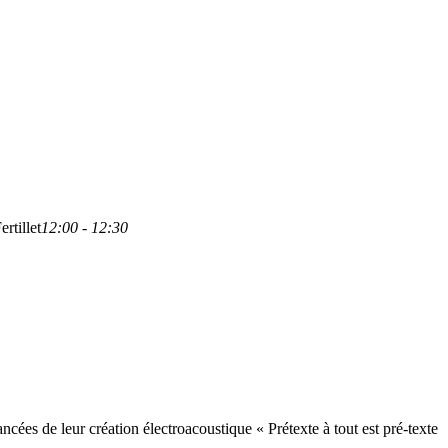
rtillet
12:00 - 12:30
ées de leur création électroacoustique « Prétexte à tout est pré-texte