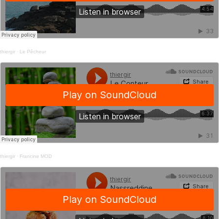
thiergir
·
Le Pêcheur
thiergir
·
Francine MOD