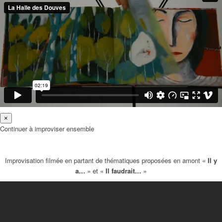
×
Continuer à improviser ensemble
Improvisation filmée en partant de thématiques proposées en amont «
Il y
a…
» et «
Il faudrait…
»