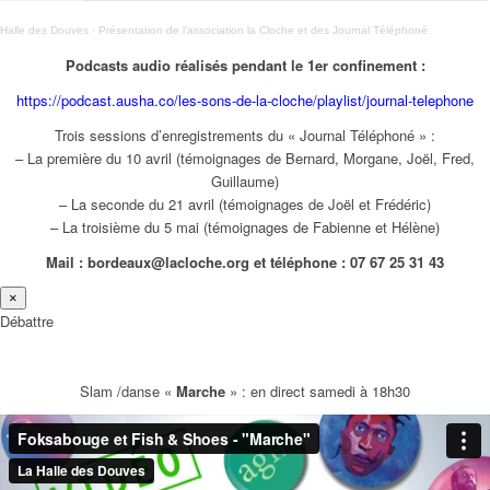
Halle des Douves
·
Présentation de l’association la Cloche et des Journal Téléphoné
Podcasts audio réalisés pendant le 1er confinement :
https://podcast.ausha.co/les-sons-de-la-cloche/playlist/journal-telephone
Trois sessions d’enregistrements du « Journal Téléphoné » :
– La première du 10 avril (témoignages de Bernard, Morgane, Joël, Fred,
Guillaume)
– La seconde du 21 avril (témoignages de Joël et Frédéric)
– La troisième du 5 mai (témoignages de Fabienne et Hélène)
Mail : bordeaux@lacloche.org et téléphone : 07 67 25 31 43
×
Débattre
Slam /danse «
Marche
» : en direct samedi à 18h30