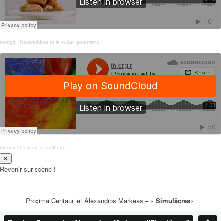
thiergir
·
Nassreddine et le sultan gourmand
thiergir
·
L'oiseau et la liberté
×
Revenir sur scène !
Proxima Centauri et Alexandros Markeas – «
Simulâcres
«