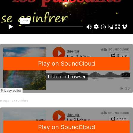
thiergir
·
Les 2 frêres