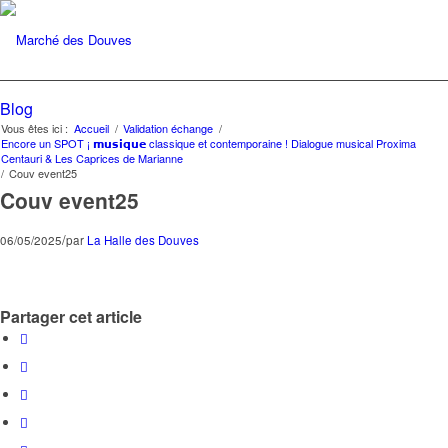
Blog
Vous êtes ici :
Accueil
/
Validation échange
/
Encore un SPOT ¡ 𝗺𝘂𝘀𝗶𝗾𝘂𝗲 classique et contemporaine ! Dialogue musical Proxima
Centauri & Les Caprices de Marianne
/
Couv event25
Couv event25
/
06/05/2025
par
La Halle des Douves
Partager cet article