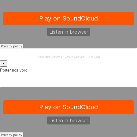
Halle des Douves
·
Ovale Citoyen – Il faudra
×
Porter nos voix