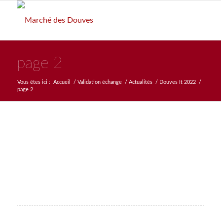
page 2
Vous êtes ici :
Accueil
/
Validation échange
/
Actualités
/
Douves It 2022
/
page 2