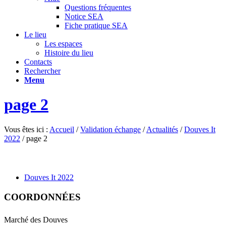
Questions fréquentes
Notice SEA
Fiche pratique SEA
Le lieu
Les espaces
Histoire du lieu
Contacts
Rechercher
Menu
page 2
Vous êtes ici :
Accueil
/
Validation échange
/
Actualités
/
Douves It
2022
/
page 2
Douves It 2022
COORDONNÉES
Marché des Douves