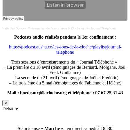
Halle des Douves
·
Présentation de l’association la Cloche et des Journal Téléphoné
Podcasts audio réalisés pendant le 1er confinement :
https://podcast.ausha.co/les-sons-de-la-cloche/playlist/journal-
telephone
Trois sessions d’enregistrements du « Journal Téléphoné » :
– La première du 10 avril (témoignages de Bernard, Morgane, Joël,
Fred, Guillaume)
– La seconde du 21 avril (témoignages de Joël et Frédéric)
– La troisième du 5 mai (témoignages de Fabienne et Hélène)
Mail : bordeaux@lacloche.org et téléphone : 07 67 25 31 43
×
Débattre
Slam /danse «
Marche
» : en direct samedi à 18h30