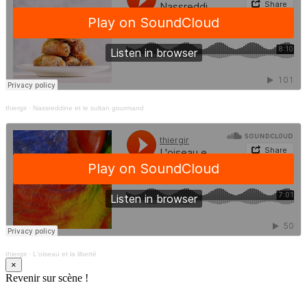
thiergir
·
Nassreddine et le sultan gourmand
thiergir
·
L'oiseau et la liberté
×
Revenir sur scène !