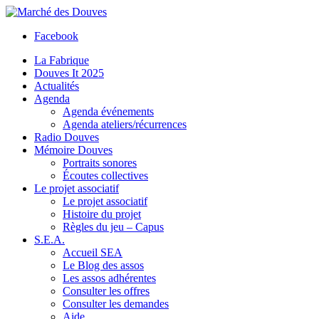
Facebook
La Fabrique
Douves It 2025
Actualités
Agenda
Agenda événements
Agenda ateliers/récurrences
Radio Douves
Mémoire Douves
Portraits sonores
Écoutes collectives
Le projet associatif
Le projet associatif
Histoire du projet
Règles du jeu – Capus
S.E.A.
Accueil SEA
Le Blog des assos
Les assos adhérentes
Consulter les offres
Consulter les demandes
Aide