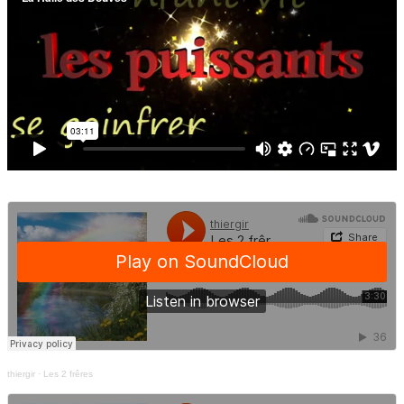
thiergir
·
Les 2 frêres