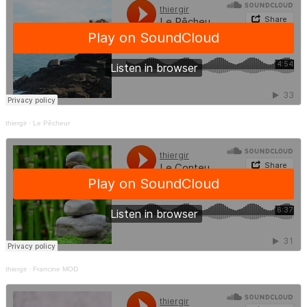
thiergir
·
Le Pêcheur
thiergir
·
Francine MOD