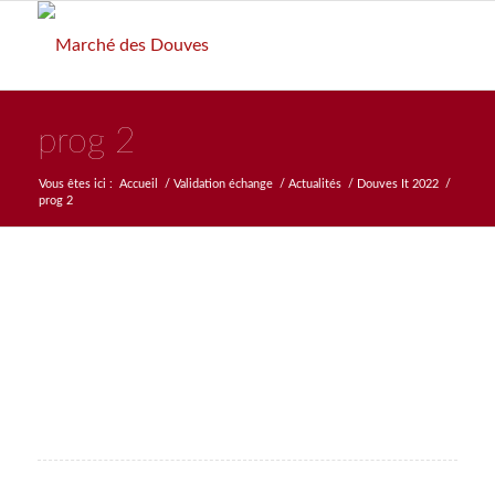
prog 2
Vous êtes ici :
Accueil
/
Validation échange
/
Actualités
/
Douves It 2022
/
prog 2