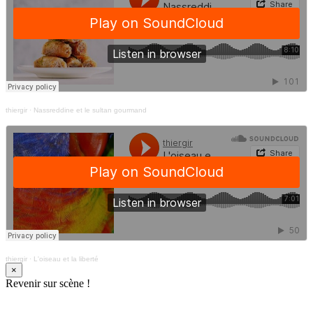
thiergir
·
Nassreddine et le sultan gourmand
thiergir
·
L'oiseau et la liberté
×
Revenir sur scène !