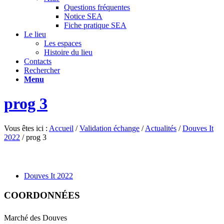
Questions fréquentes
Notice SEA
Fiche pratique SEA
Le lieu
Les espaces
Histoire du lieu
Contacts
Rechercher
Menu
prog 3
Vous êtes ici :
Accueil
/
Validation échange
/
Actualités
/
Douves It
2022
/
prog 3
Douves It 2022
COORDONNÉES
Marché des Douves