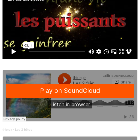
thiergir
·
Les 2 frêres