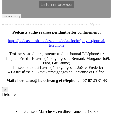
Halle des Douves
·
Présentation de l’association la Cloche et des Journal Téléphoné
Podcasts audio réalisés pendant le 1er confinement :
https://podcast.ausha.co/les-sons-de-la-cloche/playlist/journal-
telephone
Trois sessions d’enregistrements du « Journal Téléphoné » :
– La première du 10 avril (témoignages de Bernard, Morgane, Joël,
Fred, Guillaume)
– La seconde du 21 avril (témoignages de Joël et Frédéric)
– La troisième du 5 mai (témoignages de Fabienne et Hélène)
Mail : bordeaux@lacloche.org et téléphone : 07 67 25 31 43
×
Débattre
Slam /danse «
Marche
» : en direct samedi à 18h30