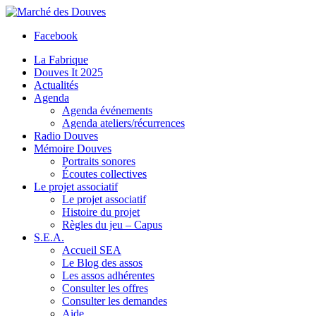
Facebook
La Fabrique
Douves It 2025
Actualités
Agenda
Agenda événements
Agenda ateliers/récurrences
Radio Douves
Mémoire Douves
Portraits sonores
Écoutes collectives
Le projet associatif
Le projet associatif
Histoire du projet
Règles du jeu – Capus
S.E.A.
Accueil SEA
Le Blog des assos
Les assos adhérentes
Consulter les offres
Consulter les demandes
Aide