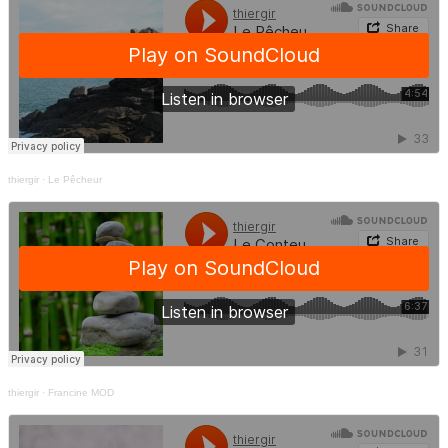
thiergir
·
Le Pêcheur
thiergir
·
Francine MOD