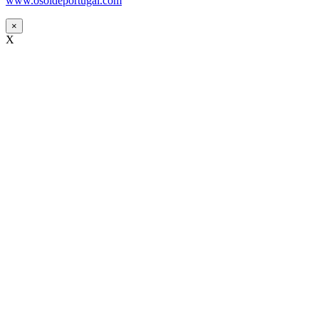
www.osoldeportugal.com
×
X