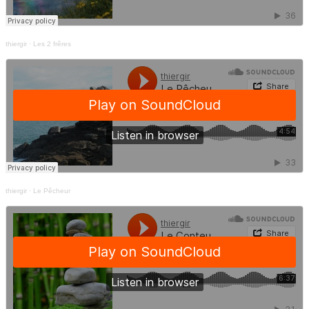
thiergir
·
Les 2 frêres
thiergir
·
Le Pêcheur