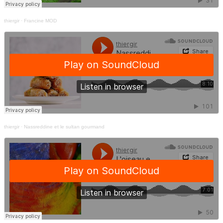
thiergir
·
Francine MOD
thiergir
·
Nassreddine et le sultan gourmand