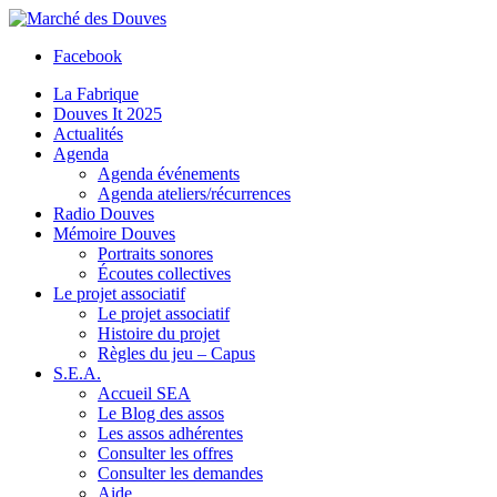
Facebook
La Fabrique
Douves It 2025
Actualités
Agenda
Agenda événements
Agenda ateliers/récurrences
Radio Douves
Mémoire Douves
Portraits sonores
Écoutes collectives
Le projet associatif
Le projet associatif
Histoire du projet
Règles du jeu – Capus
S.E.A.
Accueil SEA
Le Blog des assos
Les assos adhérentes
Consulter les offres
Consulter les demandes
Aide