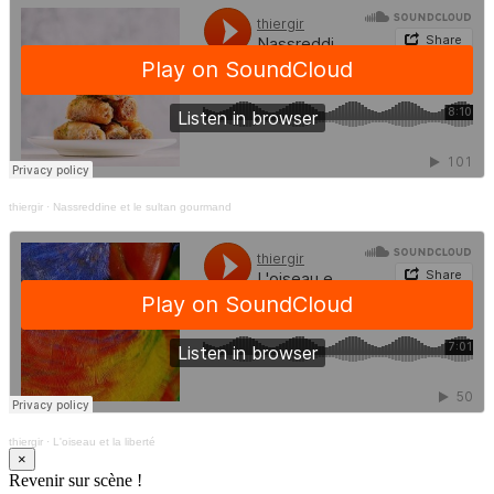
thiergir
·
Nassreddine et le sultan gourmand
thiergir
·
L'oiseau et la liberté
×
Revenir sur scène !