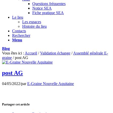
Questions fréquentes
Notice SEA
Fiche pratique SEA
Le lieu
Les espaces
Histoire du lieu
Contacts
Rechercher
Menu
Blog
Vous êtes ici :
Accueil
/
Validation échange
/
Assemblé générale E-
graine
/
post AG
post AG
04/05/2022
/
par
E-Graine Nouvelle Aquitaine
Partager cet article