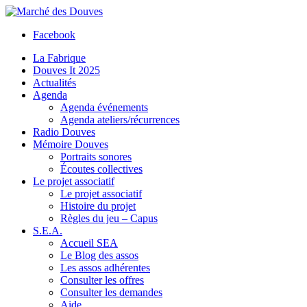
Facebook
La Fabrique
Douves It 2025
Actualités
Agenda
Agenda événements
Agenda ateliers/récurrences
Radio Douves
Mémoire Douves
Portraits sonores
Écoutes collectives
Le projet associatif
Le projet associatif
Histoire du projet
Règles du jeu – Capus
S.E.A.
Accueil SEA
Le Blog des assos
Les assos adhérentes
Consulter les offres
Consulter les demandes
Aide