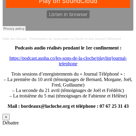
Halle des Douves
·
Présentation de l’association la Cloche et des Journal Téléphoné
Podcasts audio réalisés pendant le 1er confinement :
https://podcast.ausha.co/les-sons-de-la-cloche/playlist/journal-
telephone
Trois sessions d’enregistrements du « Journal Téléphoné » :
– La première du 10 avril (témoignages de Bernard, Morgane, Joël,
Fred, Guillaume)
– La seconde du 21 avril (témoignages de Joël et Frédéric)
– La troisième du 5 mai (témoignages de Fabienne et Hélène)
Mail : bordeaux@lacloche.org et téléphone : 07 67 25 31 43
×
Débattre