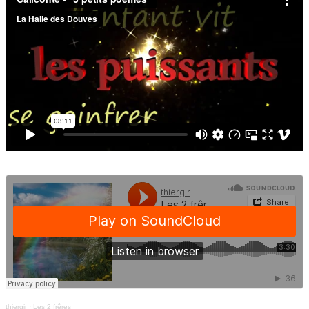
thiergir
·
Les 2 frêres