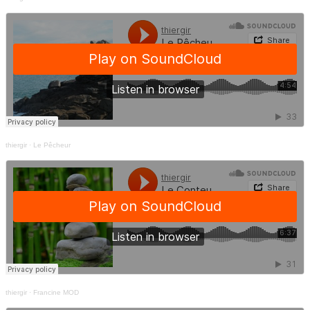
thiergir
·
Le Pêcheur
thiergir
·
Francine MOD