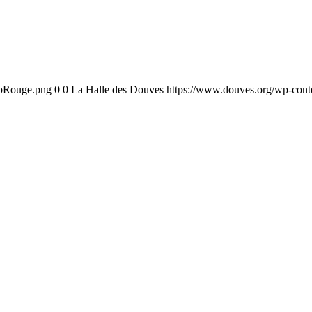
ebRouge.png
0
0
La Halle des Douves
https://www.douves.org/wp-con