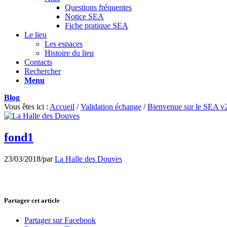
Questions fréquentes
Notice SEA
Fiche pratique SEA
Le lieu
Les espaces
Histoire du lieu
Contacts
Rechercher
Menu
Blog
Vous êtes ici :
Accueil
/
Validation échange
/
Bienvenue sur le SEA v
fond1
23/03/2018
/
par
La Halle des Douves
Partager cet article
Partager sur Facebook