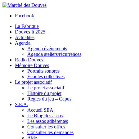
Facebook
La Fabrique
Douves It 2025
Actualités
Agenda
Agenda événements
Agenda ateliers/récurrences
Radio Douves
Mémoire Douves
Portraits sonores
Écoutes collectives
Le projet associatif
Le projet associatif
Histoire du projet
Règles du jeu – Capus
S.E.A.
Accueil SEA
Le Blog des assos
Les assos adhérentes
Consulter les offres
Consulter les demandes
Aide