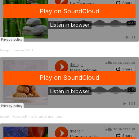
thiergir
·
Francine MOD
thiergir
·
Nassreddine et le sultan gourmand