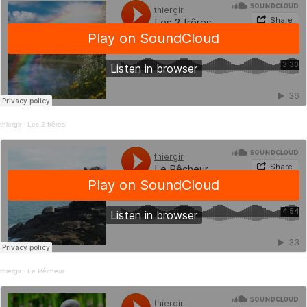
thiergir
·
Les 2 frêres
thiergir
·
Le Pêcheur