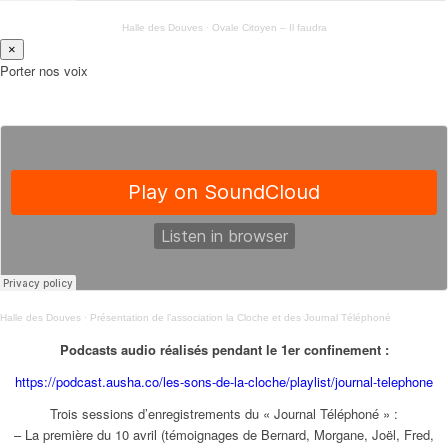
Halle des Douves
·
Ovale Citoyen – Il faudra
×
Porter nos voix
Halle des Douves
·
Présentation de l’association la Cloche et des Journal Téléphoné
Podcasts audio réalisés pendant le 1er confinement :
https://podcast.ausha.co/les-sons-de-la-cloche/playlist/journal-telephone
Trois sessions d’enregistrements du « Journal Téléphoné » :
– La première du 10 avril (témoignages de Bernard, Morgane, Joël, Fred,