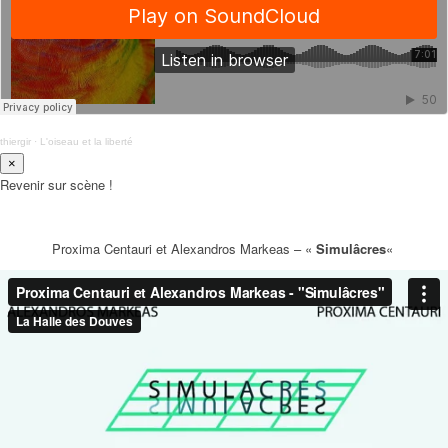
thiergir
·
L'oiseau et la liberté
×
Revenir sur scène !
Proxima Centauri et Alexandros Markeas – «
Simulâcres
«