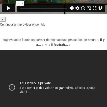
×
Continuer à improviser ensemble
Improvisation filmée en partant de thématiques proposées en amont «
Il y
a…
» et «
Il faudrait…
»