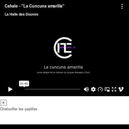
×
Chatouiller les papilles