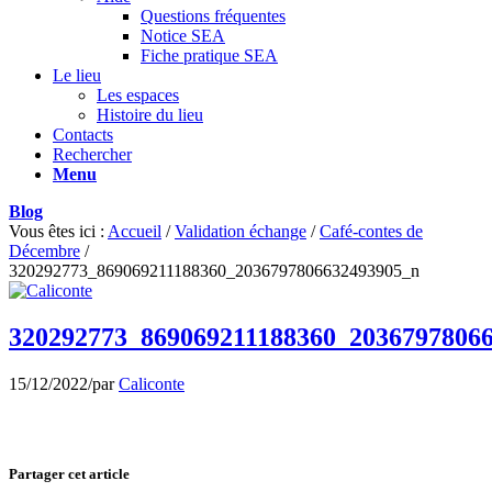
Questions fréquentes
Notice SEA
Fiche pratique SEA
Le lieu
Les espaces
Histoire du lieu
Contacts
Rechercher
Menu
Blog
Vous êtes ici :
Accueil
/
Validation échange
/
Café-contes de
Décembre
/
320292773_869069211188360_2036797806632493905_n
320292773_869069211188360_2036797806
15/12/2022
/
par
Caliconte
Partager cet article