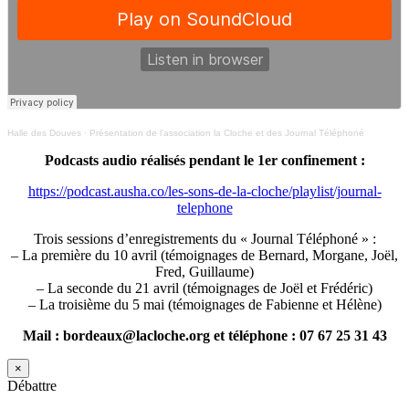
Halle des Douves
·
Présentation de l’association la Cloche et des Journal Téléphoné
Podcasts audio réalisés pendant le 1er confinement :
https://podcast.ausha.co/les-sons-de-la-cloche/playlist/journal-
telephone
Trois sessions d’enregistrements du « Journal Téléphoné » :
– La première du 10 avril (témoignages de Bernard, Morgane, Joël,
Fred, Guillaume)
– La seconde du 21 avril (témoignages de Joël et Frédéric)
– La troisième du 5 mai (témoignages de Fabienne et Hélène)
Mail : bordeaux@lacloche.org et téléphone : 07 67 25 31 43
×
Débattre