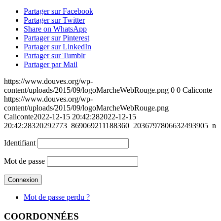
Partager sur Facebook
Partager sur Twitter
Share on WhatsApp
Partager sur Pinterest
Partager sur LinkedIn
Partager sur Tumblr
Partager par Mail
https://www.douves.org/wp-
content/uploads/2015/09/logoMarcheWebRouge.png
0
0
Caliconte
https://www.douves.org/wp-
content/uploads/2015/09/logoMarcheWebRouge.png
Caliconte
2022-12-15 20:42:28
2022-12-15
20:42:28
320292773_869069211188360_2036797806632493905_n
Identifiant
Mot de passe
Mot de passe perdu ?
COORDONNÉES