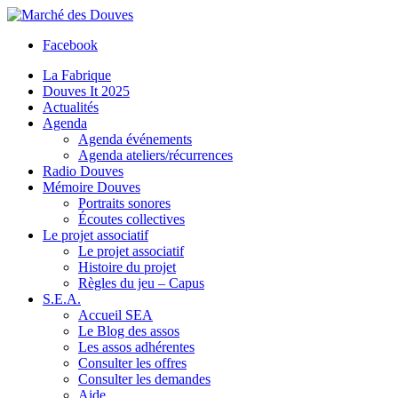
Facebook
La Fabrique
Douves It 2025
Actualités
Agenda
Agenda événements
Agenda ateliers/récurrences
Radio Douves
Mémoire Douves
Portraits sonores
Écoutes collectives
Le projet associatif
Le projet associatif
Histoire du projet
Règles du jeu – Capus
S.E.A.
Accueil SEA
Le Blog des assos
Les assos adhérentes
Consulter les offres
Consulter les demandes
Aide