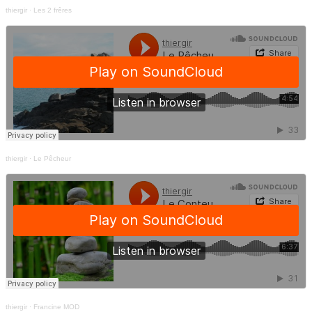
thiergir
·
Les 2 frêres
thiergir
·
Le Pêcheur
thiergir
·
Francine MOD