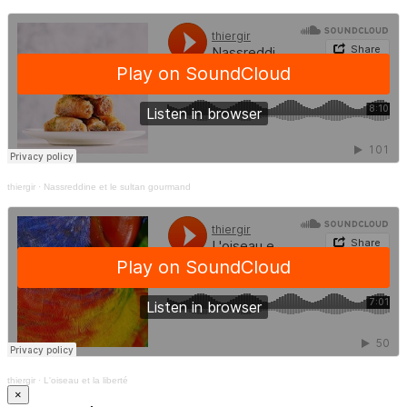
thiergir
·
Nassreddine et le sultan gourmand
thiergir
·
L'oiseau et la liberté
×