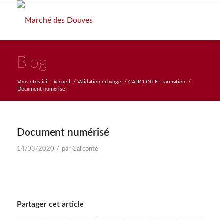
Blog
Vous êtes ici :
Accueil
/
Validation échange
/
CALICONTE ! formation
/
Document numérisé
Document numérisé
/
14/03/2020
par
Caliconte
Partager cet article