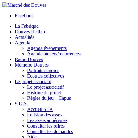
Facebook
La Fabrique
Douves It 2025
Actualités
Agenda
Agenda événements
Agenda ateliers/récurrences
Radio Douves
Mémoire Douves
Portraits sonores
Écoutes collectives
Le projet associatif
Le projet associatif
Histoire du projet
Règles du jeu – Capus
S.E.A.
Accueil SEA
Le Blog des assos
Les assos adhérentes
Consulter les offres
Consulter les demandes
Aide