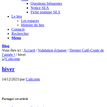
Questions fréquentes
Notice SEA
Fiche pratique SEA
Le lieu
Les espaces
Histoire du lieu
Contacts
Rechercher
Menu
Blog
Vous êtes ici :
Accueil
/
Validation échange
/
Dernier Café-Conte de
l’année !
/
hiver
hiver
14/12/2021
/
par
Caliconte
Partager cet article