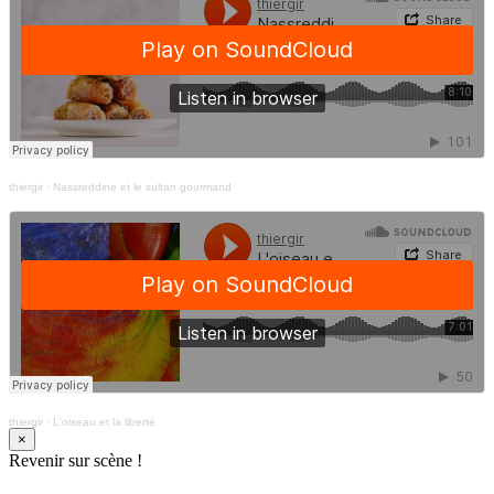
thiergir
·
Nassreddine et le sultan gourmand
thiergir
·
L'oiseau et la liberté
×
Revenir sur scène !