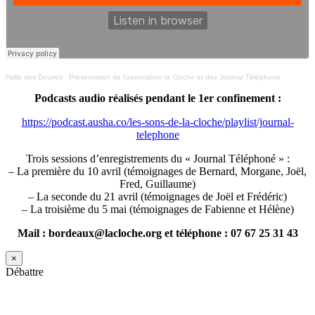
Halle des Douves
·
Présentation de l’association la Cloche et des Journal Téléphoné
Podcasts audio réalisés pendant le 1er confinement :
https://podcast.ausha.co/les-sons-de-la-cloche/playlist/journal-
telephone
Trois sessions d’enregistrements du « Journal Téléphoné » :
– La première du 10 avril (témoignages de Bernard, Morgane, Joël,
Fred, Guillaume)
– La seconde du 21 avril (témoignages de Joël et Frédéric)
– La troisième du 5 mai (témoignages de Fabienne et Hélène)
Mail : bordeaux@lacloche.org et téléphone : 07 67 25 31 43
×
Débattre