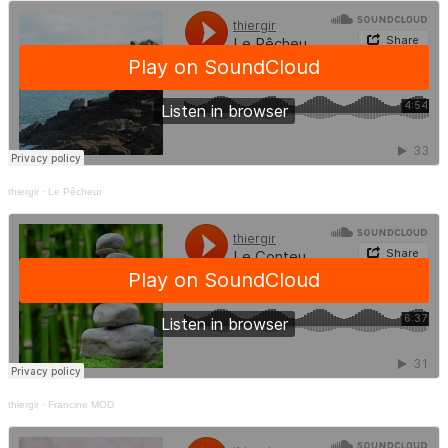
thiergir
·
Le Pêcheur
thiergir
·
Francine MOD