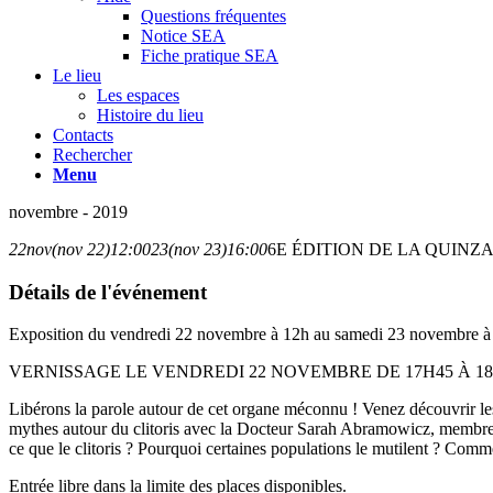
Questions fréquentes
Notice SEA
Fiche pratique SEA
Le lieu
Les espaces
Histoire du lieu
Contacts
Rechercher
Menu
novembre - 2019
22
nov
(nov 22)
12:00
23
(nov 23)
16:00
6E ÉDITION DE LA QUINZA
Détails de l'événement
Exposition du vendredi 22 novembre à 12h au samedi 23 novembre à
VERNISSAGE LE VENDREDI 22 NOVEMBRE DE 17H45 À 1
Libérons la parole autour de cet organe méconnu ! Venez découvrir les o
mythes autour du clitoris avec la Docteur Sarah Abramowicz, membre de
ce que le clitoris ? Pourquoi certaines populations le mutilent ? Comm
Entrée libre dans la limite des places disponibles.