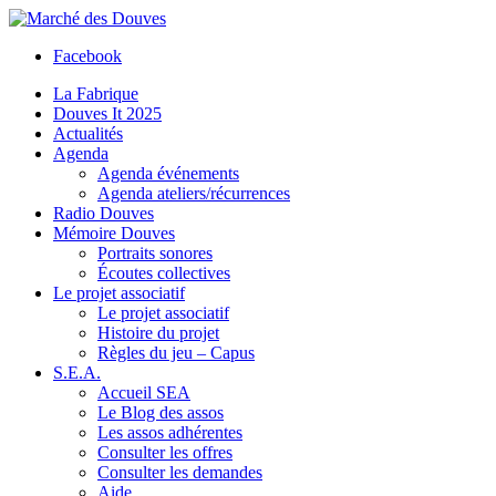
Facebook
La Fabrique
Douves It 2025
Actualités
Agenda
Agenda événements
Agenda ateliers/récurrences
Radio Douves
Mémoire Douves
Portraits sonores
Écoutes collectives
Le projet associatif
Le projet associatif
Histoire du projet
Règles du jeu – Capus
S.E.A.
Accueil SEA
Le Blog des assos
Les assos adhérentes
Consulter les offres
Consulter les demandes
Aide