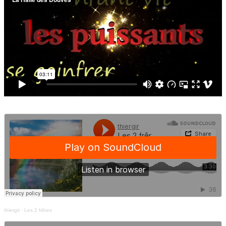
thiergir
·
Les 2 frêres