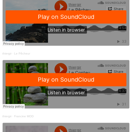
thiergir
·
Le Pêcheur
thiergir
·
Francine MOD