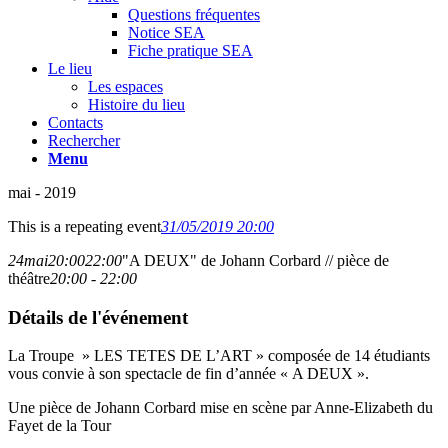
Questions fréquentes
Notice SEA
Fiche pratique SEA
Le lieu
Les espaces
Histoire du lieu
Contacts
Rechercher
Menu
mai - 2019
This is a repeating event
31/05/2019 20:00
24
mai
20:00
22:00
"A DEUX" de Johann Corbard // pièce de
théâtre
20:00 - 22:00
Détails de l'événement
La Troupe » LES TETES DE L’ART » composée de 14 étudiants
vous convie à son spectacle de fin d’année « A DEUX ».
Une pièce de Johann Corbard mise en scène par Anne-Elizabeth du
Fayet de la Tour