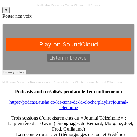
Halle des Douves
·
Ovale Citoyen – Il faudra
×
Porter nos voix
Halle des Douves
·
Présentation de l’association la Cloche et des Journal Téléphoné
Podcasts audio réalisés pendant le 1er confinement :
https://podcast.ausha.co/les-sons-de-la-cloche/playlist/journal-
telephone
Trois sessions d’enregistrements du « Journal Téléphoné » :
– La première du 10 avril (témoignages de Bernard, Morgane, Joël,
Fred, Guillaume)
– La seconde du 21 avril (témoignages de Joël et Frédéric)