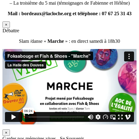
– La troisième du 5 mai (témoignages de Fabienne et Hélène)
Mail : bordeaux@lacloche.org et téléphone : 07 67 25 31 43
×
Débattre
Slam /danse «
Marche
» : en direct samedi à 18h30
×
Garder nos mémoires vives - Se Souvenir