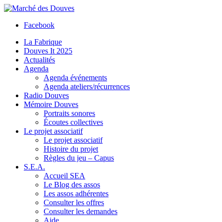
Facebook
La Fabrique
Douves It 2025
Actualités
Agenda
Agenda événements
Agenda ateliers/récurrences
Radio Douves
Mémoire Douves
Portraits sonores
Écoutes collectives
Le projet associatif
Le projet associatif
Histoire du projet
Règles du jeu – Capus
S.E.A.
Accueil SEA
Le Blog des assos
Les assos adhérentes
Consulter les offres
Consulter les demandes
Aide