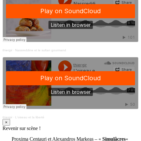
thiergir
·
Nassreddine et le sultan gourmand
thiergir
·
L'oiseau et la liberté
×
Revenir sur scène !
Proxima Centauri et Alexandros Markeas – «
Simulâcres
«