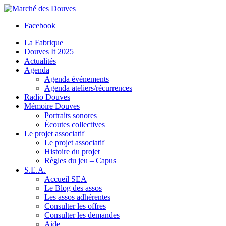
Facebook
La Fabrique
Douves It 2025
Actualités
Agenda
Agenda événements
Agenda ateliers/récurrences
Radio Douves
Mémoire Douves
Portraits sonores
Écoutes collectives
Le projet associatif
Le projet associatif
Histoire du projet
Règles du jeu – Capus
S.E.A.
Accueil SEA
Le Blog des assos
Les assos adhérentes
Consulter les offres
Consulter les demandes
Aide