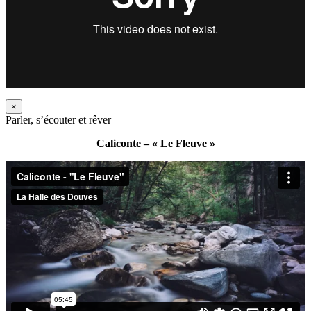
×
Parler, s’écouter et rêver
Caliconte – « Le Fleuve »