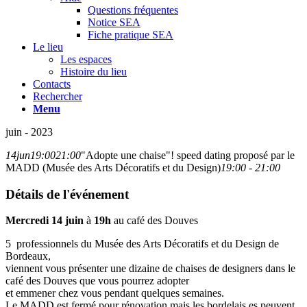
Questions fréquentes
Notice SEA
Fiche pratique SEA
Le lieu
Les espaces
Histoire du lieu
Contacts
Rechercher
Menu
juin - 2023
14
jun
19:00
21:00
"Adopte une chaise"! speed dating proposé par le
MADD (Musée des Arts Décoratifs et du Design)
19:00 - 21:00
Détails de l'événement
Mercredi 14 juin
à
19h
au café des Douves
5 professionnels du Musée des Arts Décoratifs et du Design de
Bordeaux,
viennent vous présenter une dizaine de chaises de designers dans le
café des Douves que vous pourrez adopter
et emmener chez vous pendant quelques semaines.
Le MADD est fermé pour rénovation mais les bordelais.es peuvent