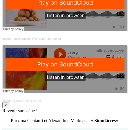
thiergir
·
Nassreddine et le sultan gourmand
thiergir
·
L'oiseau et la liberté
×
Revenir sur scène !
Proxima Centauri et Alexandros Markeas – «
Simulâcres
«