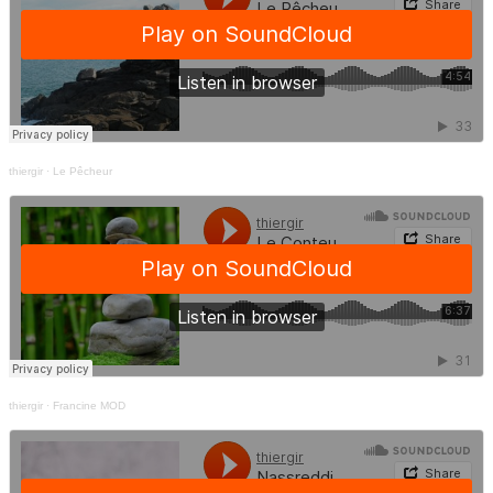
thiergir
·
Le Pêcheur
thiergir
·
Francine MOD