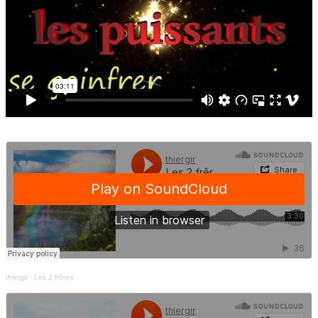
thiergir
·
Les 2 frêres