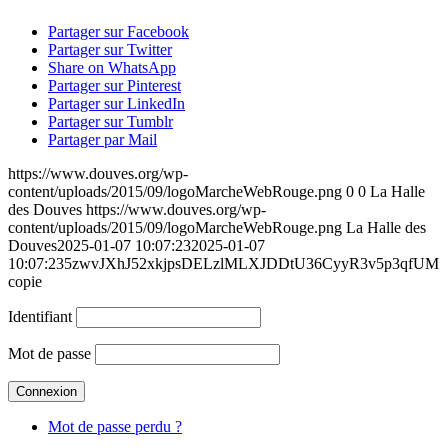
Partager sur Facebook
Partager sur Twitter
Share on WhatsApp
Partager sur Pinterest
Partager sur LinkedIn
Partager sur Tumblr
Partager par Mail
https://www.douves.org/wp-
content/uploads/2015/09/logoMarcheWebRouge.png
0
0
La Halle
des Douves
https://www.douves.org/wp-
content/uploads/2015/09/logoMarcheWebRouge.png
La Halle des
Douves
2025-01-07 10:07:23
2025-01-07
10:07:23
5zwvJXhJ52xkjpsDELzlMLXJDDtU36CyyR3v5p3qfUM
copie
Identifiant
Mot de passe
Mot de passe perdu ?