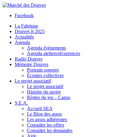
Facebook
La Fabrique
Douves It 2025
Actualités
Agenda
Agenda événements
Agenda ateliers/récurrences
Radio Douves
Mémoire Douves
Portraits sonores
Écoutes collectives
Le projet associatif
Le projet associatif
Histoire du projet
Règles du jeu – Capus
S.E.A.
Accueil SEA
Le Blog des assos
Les assos adhérentes
Consulter les offres
Consulter les demandes
Aide