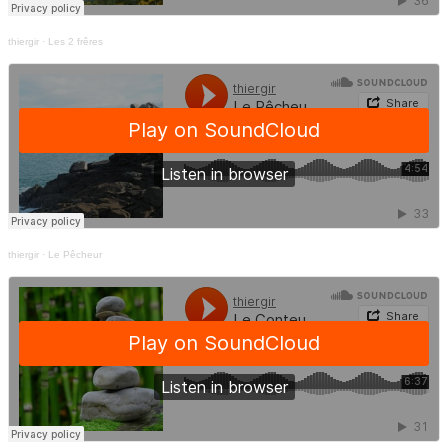
thiergir
·
Les 2 frêres
thiergir
·
Le Pêcheur