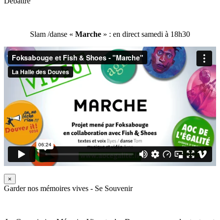
Débattre
Slam /danse «
Marche
» : en direct samedi à 18h30
×
Garder nos mémoires vives - Se Souvenir