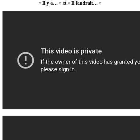
«
Il y a…
» et «
Il faudrait…
»