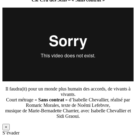
Il faudra(it) pour un monde plus humain des accords, de vivants à
vivants.
Court métrage «
Sans contrat
» d’Isabelle Chevallier, réalisé par
Romaric Morales, texte de Noémi Lefebvre,
musique de Marie-Bernadette Charrier, avec Isabelle Chevallier et
Sidi Graoui.
×
S’évader