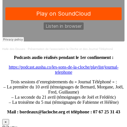
Halle des Douves
·
Présentation de l’association la Cloche et des Journal Téléphoné
Podcasts audio réalisés pendant le 1er confinement :
https://podcast.ausha.co/les-sons-de-la-cloche/playlist/journal-
telephone
Trois sessions d’enregistrements du « Journal Téléphoné » :
– La première du 10 avril (témoignages de Bernard, Morgane, Joël,
Fred, Guillaume)
– La seconde du 21 avril (témoignages de Joël et Frédéric)
– La troisième du 5 mai (témoignages de Fabienne et Hélène)
Mail : bordeaux@lacloche.org et téléphone : 07 67 25 31 43
×