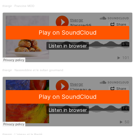
thiergir
·
Francine MOD
thiergir
·
Nassreddine et le sultan gourmand
thiergir
·
L'oiseau et la liberté