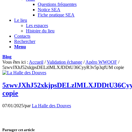
Questions fréquentes
Notice SEA
Fiche pratique SEA
Le lieu
Les espaces
Histoire du lieu
Contacts
Rechercher
Menu
Blog
Vous êtes ici :
Accueil
/
Validation échange
/
Apéro WWOOF
/
5zwvJXhJ52xkjpsDELzlMLXJDDtU36CyyR3v5p3qfUM copie
5zwvJXhJ52xkjpsDELzlMLXJDDtU36Cy
copie
07/01/2025
/
par
La Halle des Douves
Partager cet article