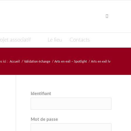
ojet associatif
Le lieu
Contacts
s ici :
Accueil
/
Validation échange
/
Arts en exil – Spotlight
/
Arts en exil lv
Identifiant
Mot de passe