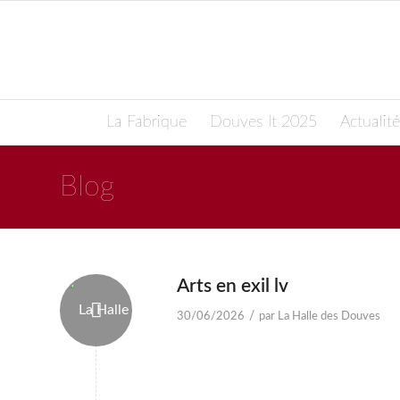
La Fabrique
Douves It 2025
Actualité
Blog
Arts en exil lv
/
30/06/2026
par
La Halle des Douves