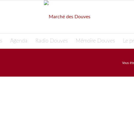
s
Agenda
Radio Douves
Mémoire Douves
Le pr
Vous ête